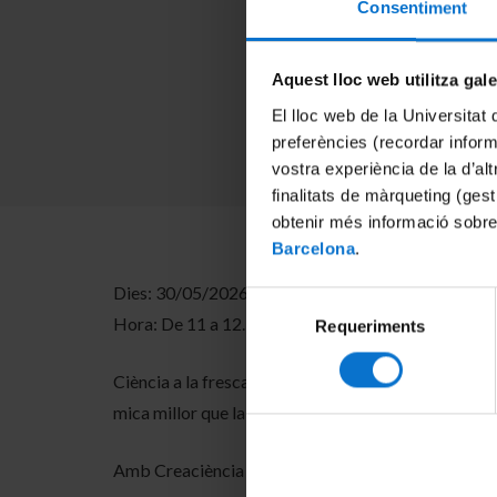
Consentiment
Aquest lloc web utilitza gal
El lloc web de la Universitat 
preferències (recordar infor
vostra experiència de la d’al
finalitats de màrqueting (gest
obtenir més informació sobre
Barcelona
.
Dies: 30/05/2026 i 06/06/2026
Selecció
Hora: De 11 a 12.30 h
Requeriments
de
consentiment
Ciència a la fresca! Deixem els laboratoris per un 
mica millor que la revolució de la nanotecnologia ja 
Amb Creaciència i Arantxa Fraile Rodríguez , Lluïs