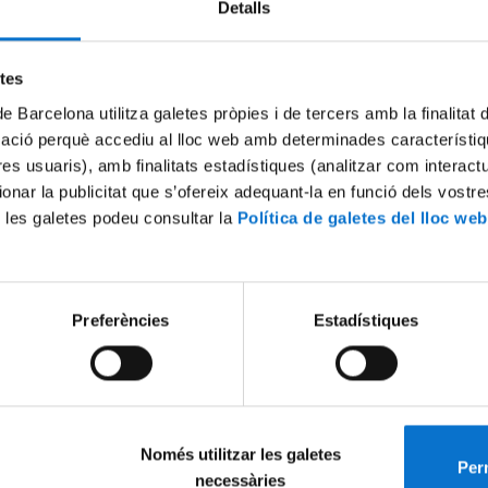
Detalls
etes
de Barcelona utilitza galetes pròpies i de tercers amb la finalitat
mació perquè accediu al lloc web amb determinades característiq
tres usuaris), amb finalitats estadístiques (analitzar com interac
ionar la publicitat que s’ofereix adequant-la en funció dels vostr
 les galetes podeu consultar la
Política de galetes del lloc web
Preferències
Estadístiques
moment i portem la ciència a la terrassa: dos dissabtes pel matí i q
és una realitat.
Només utilitzar les galetes
a Pérez-García i Lorena Bonilla Vidal, investigadores de l’IN2UB
Perm
necessàries