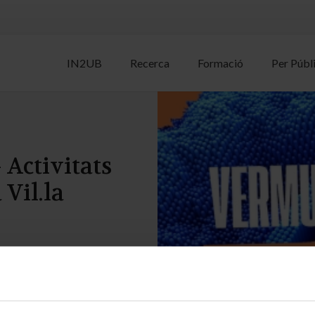
IN2UB
Recerca
Formació
Per Públ
Activitats
 Vil.la
ulgació