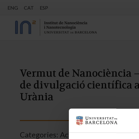
ENG
CAT
ESP
Vermut de Nanociència – 
de divulgació científica a
Urània
Categories:
Activitats
,
Notícies
,
Div