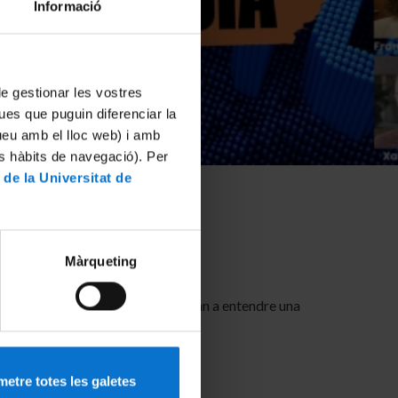
Informació
 de gestionar les vostres
ues que puguin diferenciar la
tueu amb el lloc web) i amb
es hàbits de navegació). Per
 de la Universitat de
Màrqueting
uatre veus expertes que ens ajudaran a entendre una
etre totes les galetes