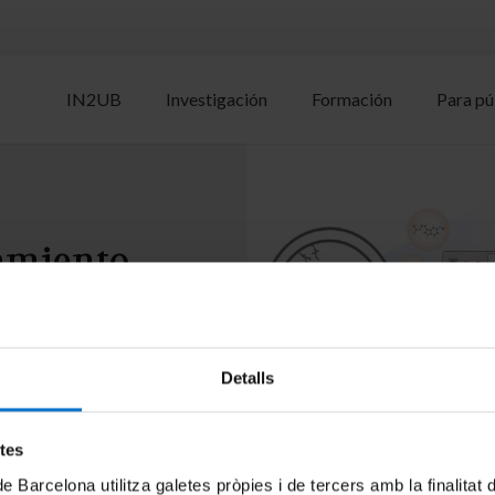
IN2UB
Investigación
Formación
Para pú
tamiento
basado en
Detalls
etes
de Barcelona utilitza galetes pròpies i de tercers amb la finalitat