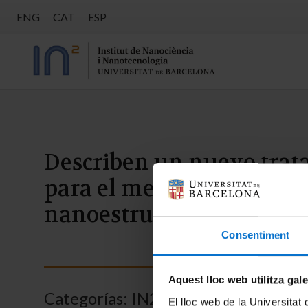
ENG
CAT
ESP
Describen un nuevo tra
para el melanoma uveal 
nanoestructuras
Consentiment
Aquest lloc web utilitza gal
Categorías:
IN2UB
El lloc web de la Universitat 