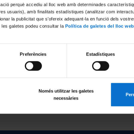
mació perquè accediu al lloc web amb determinades característiq
tres usuaris), amb finalitats estadístiques (analitzar com interac
ionar la publicitat que s’ofereix adequant-la en funció dels vostr
 les galetes podeu consultar la
Política de galetes del lloc web
tumour without effective therapeutic options. Now, a study lead b
Preferències
Estadístiques
onin (MEL), a ubiquitously expressed endogenous molecule with onc
ayed anti-inflammatory properties in vivo and cytotoxic potential 
ts also suggested their ability to reach the posterior segment of the
l melanoma treatment.
Només utilitzar les galetes
Perm
necessàries
riers for the treatment of uveal melanoma
. Bonilla-Vidal L.; Espin
pez E. Journal of Drug Delivery Science and Technology, Volume 1