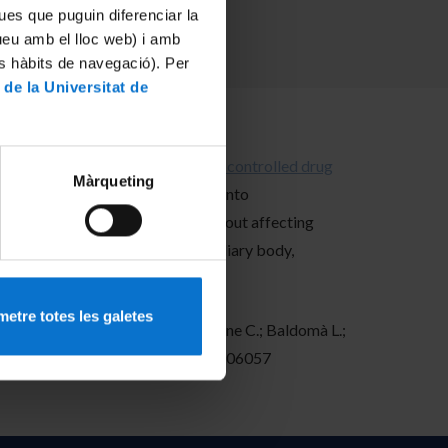
ues que puguin diferenciar la
tueu amb el lloc web) i amb
es hàbits de navegació). Per
 de la Universitat de
y the
Nanostructured systems for controlled drug
Màrqueting
ostatic properties, when loaded into
in a uveal melanoma cell line without affecting
 eye, mainly the retina and the ciliary body,
etre totes les galetes
a M.; García M.L.; Cimino C.; Carbone C.; Baldomà L.;
00, October 2024, Article number 106057