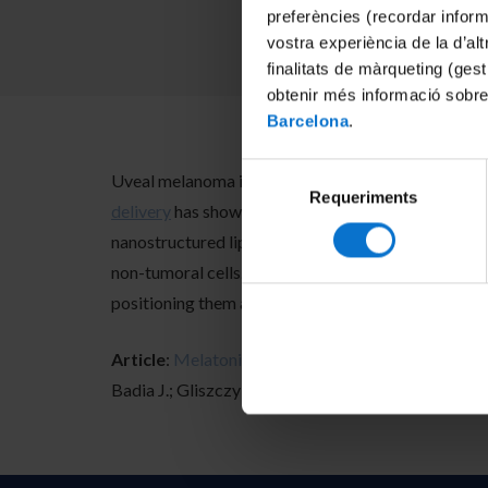
preferències (recordar infor
vostra experiència de la d’al
finalitats de màrqueting (gest
obtenir més informació sobre
Barcelona
.
Selecció
Uveal melanoma is a highly aggressive intraocular 
Requeriments
de
delivery
has shown the potential activity of Melat
consentiment
nanostructured lipid carriers (NLC). MEL-NLC displ
non-tumoral cells. Preliminary biodistribution resul
positioning them as a promising strategy for uvea
Article
:
Melatonin loaded nanostructured lipid car
Badia J.; Gliszczyńska A.; Souto E.B.; Sánchez-Ló