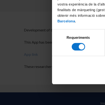
vostra experiència de la d’al
finalitats de màrqueting (gest
obtenir més informació sobre
Barcelona
.
Development of the divulgative application Quan
Selecció
Requeriments
de
This App has been developed under the supervision
consentiment
App link
These researchers had also developed Saved by th
In