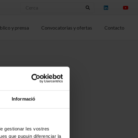
blico y prensa
Convocatorias y ofertas
Contacto
Informació
 de gestionar les vostres
ues que puguin diferenciar la