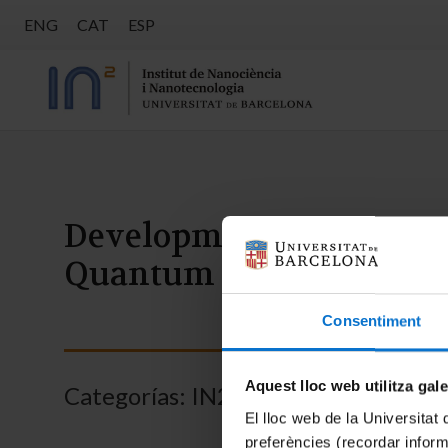
ENG
CAT
ESP
Development of the appl
Quantum Tycoon
Consentiment
Aquest lloc web utilitza gal
Categorías:
IN2UB
,
Divulgación
El lloc web de la Universitat 
preferències (recordar infor