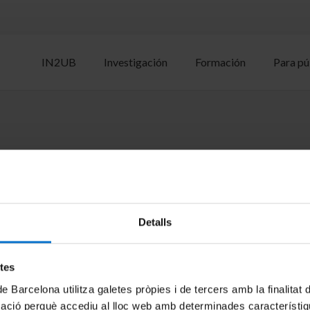
IN2UB
Investigación
Formación
Para pú
ication
Detalls
etes
de Barcelona utilitza galetes pròpies i de tercers amb la finalitat
mació perquè accediu al lloc web amb determinades característiq