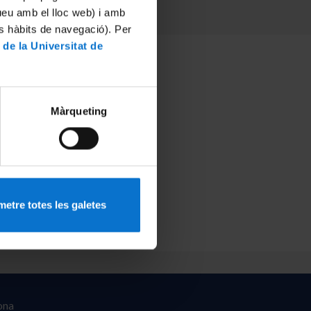
tueu amb el lloc web) i amb
es hàbits de navegació). Per
 de la Universitat de
Màrqueting
etre totes les galetes
ona