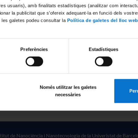
tres usuaris), amb finalitats estadístiques (analitzar com interac
ionar la publicitat que s’ofereix adequant-la en funció dels vostr
 les galetes podeu consultar la
Política de galetes del lloc web
tum Tycoon about quantum computing algorithms.
Preferències
Estadístiques
 of Dr. Bruno Julià (ICCUB) and Dr. Carlos Calero (IN2UB).
e Paradox App (
Read more
)
Només utilitzar les galetes
Perm
necessàries
stitut de Nanociència i Nanotecnologia de la Univeristat de Barcel