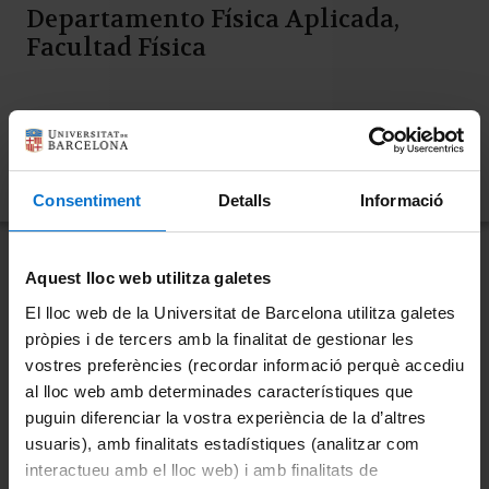
Departamento Física Aplicada,
Facultad Física
Research Areas:
NanoPhotoElectro
Consentiment
Detalls
Informació
Aquest lloc web utilitza galetes
El lloc web de la Universitat de Barcelona utilitza galetes
Investigación
pròpies i de tercers amb la finalitat de gestionar les
vostres preferències (recordar informació perquè accediu
La actividad investigadora del grupo se centra en
al lloc web amb determinades característiques que
puguin diferenciar la vostra experiència de la d’altres
tres líneas de investigación. El primero está
usuaris), amb finalitats estadístiques (analitzar com
desarrollando nuevos métodos ópticos para
interactueu amb el lloc web) i amb finalitats de
ingeniería de luz tridimensional, con aplicaciones en