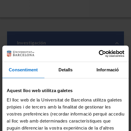
Investigación
El grupo desarrolla un enfoque
in silico
e
in cogito
Consentiment
Detalls
Informació
para NanoBioSystems hidratados en condiciones
realistas (por ejemplo, nanopartículas y soluciones
de proteínas en condiciones fisiológicas en
Aquest lloc web utilitza galetes
períodos de tiempo hasta horas). En el marco de la
El lloc web de la Universitat de Barcelona utilitza galetes
Física Estadística Interdisciplinaria, combinan
pròpies i de tercers amb la finalitat de gestionar les
teoría y simulaciones atomísticas de bio-interfaces
vostres preferències (recordar informació perquè accediu
hidratadas (por ejemplo, proteínas o membranas) y
al lloc web amb determinades característiques que
nano-interfaces (por ejemplo, nanopartículas y
puguin diferenciar la vostra experiència de la d’altres