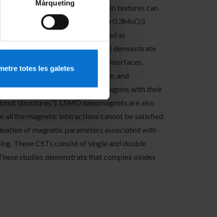
Màrqueting
understanding of how magnetic spin textures can
s such as ferromagnetic (FM) La0.7Sr0.3MnO3
res when lithographically patterned as
al degrees of freedom. In this talk I demonstrate
pling interactions at LSMO/LSFO interfaces.
etre totes les galetes
er thicknesses, micromagnet shape, and
rcles, squares, triangles, and hexagons with their
(“donut structures”). LSMO nanomagnets are also
e all the magnetic interactions cannot be satisfied
bination of magnetic parameters associated with
ing. These CSTs consist of single and double
s. These studies demonstrate that complex oxides