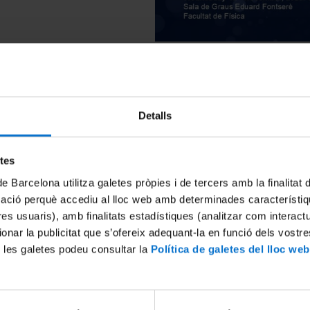
Detalls
ed Lecturer
etes
MnO
3
– Based Micromagnets
de Barcelona utilitza galetes pròpies i de tercers amb la finalitat
mació perquè accediu al lloc web amb determinades característiq
ls Science and Engineering, University of California, Davis, USA
tres usuaris), amb finalitats estadístiques (analitzar com interac
ionar la publicitat que s’ofereix adequant-la en funció dels vostr
 les galetes podeu consultar la
Política de galetes del lloc web
Física