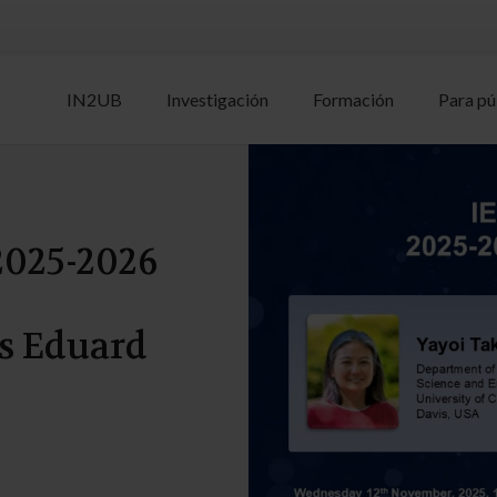
IN2UB
Investigación
Formación
Para pú
2025-2026
–
us Eduard