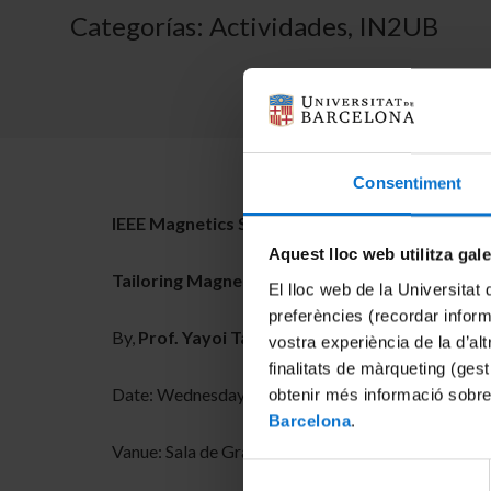
Categorías:
Actividades
,
IN2UB
Consentiment
IEEE Magnetics Society
2025-2026 Distinguish
Aquest lloc web utilitza gal
Tailoring Magnetic Spin Textures in La
0.7
Sr
0.3
El lloc web de la Universitat 
preferències (recordar infor
By,
Prof. Yayoi Takamura
, Department of Materia
vostra experiència de la d’al
finalitats de màrqueting (gest
Date: Wednesday 12th November, 2025. 12:00 h
obtenir més informació sobre
Barcelona
.
Vanue: Sala de Graus Eduard Fontserè. Facultat de 
Selecció