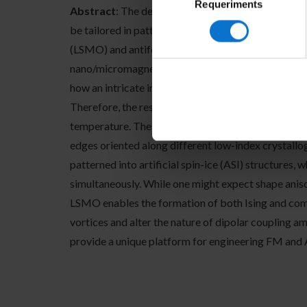
Requeriments
de
Abstract
: The development of next-generation co
consentiment
be tailored in patterned magnetic materials. With
(LSMO) and antiferromagnetic (AF) La1-xSrxFeO3 (L
nano/micromagnets. This unique tunability arises du
how an intricate interplay exists between shape a
Therefore, the resulting AF and FM spin textures 
temperature. These spin textures are imaged using x
edges oriented along different low-index crystallo
patterned into artificial spin-ice (ASI) structures
simultaneously. While one might expect shape anis
LSMO enables the formation of both Ising and comp
vortices and alter the nature of dipolar coupling a
provide a unique platform for engineering FM and 