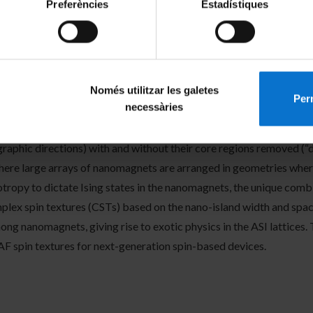
Preferències
Estadístiques
mputing devices based on spintronics and magnonics requires an 
in the wide range of magnetic materials available, complex oxide
SFO) provide an ideal platform for tailoring magnetic spin textu
e to the strong interactions among charge, spin, lattice, and orbit
nd magnetocrystalline anisotropy energies as well as exchange cou
Només utilitzar les galetes
Perm
necessàries
can be controlled using parameters such as the LSMO and LSFO lay
-ray photoemission electron microscopy for a variety of shapes (ci
graphic directions) with and without their core regions removed 
, where large arrays of nanomagnets are arranged in geometries wher
otropy to dictate Ising states in the nanomagnets, the unique com
lex spin textures (CSTs) based on the nano-island width and spac
mong nanomagnets, giving rise to exotic physics in the ASI lattice
AF spin textures for next-generation spin-based devices.