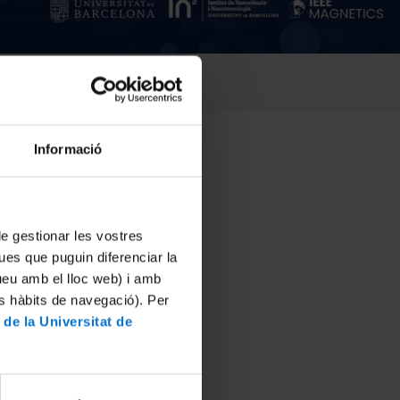
Informació
 de gestionar les vostres
ues que puguin diferenciar la
tueu amb el lloc web) i amb
es hàbits de navegació). Per
 de la Universitat de