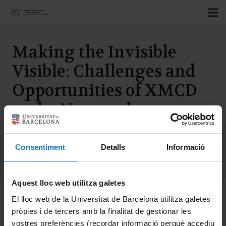
Making the Invisible
Visible: Challenges and
Opportunities of XMCD
at the Nanoscale
Consentiment
Detalls
Informació
Categorías:
IN2UB
Aquest lloc web utilitza galetes
X-ray magnetic circular dichroism (XMCD) is a powerful
El lloc web de la Universitat de Barcelona utilitza galetes
pròpies i de tercers amb la finalitat de gestionar les
technique that measures differences in X-ray absorption
vostres preferències (recordar informació perquè accediu