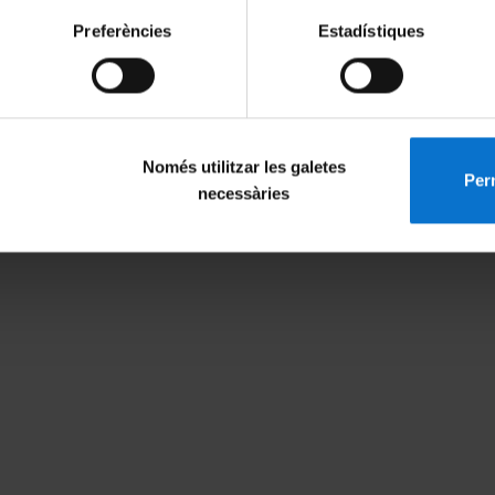
tuations in the hydrogen bond network at scales larger than 10 nm,
Preferències
Estadístiques
havior under varied conditions.
oral researcher and been selected to feature the
journal`s cover.
Només utilitzar les galetes
Perm
necessàries