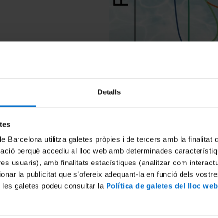
Detalls
etes
de Barcelona utilitza galetes pròpies i de tercers amb la finalitat
ies are still debated. Now, a study developed at the
Statistical 
mació perquè accediu al lloc web amb determinades característiq
er’s behavior under extreme conditions. The interest lies in how th
tres usuaris), amb finalitats estadístiques (analitzar com interac
ionar la publicitat que s’ofereix adequant-la en funció dels vostr
 les galetes podeu consultar la
Política de galetes del lloc web
techniques, the team achieved predictions that align with recent 
 point and the origin of water anomalies. These findings have signi