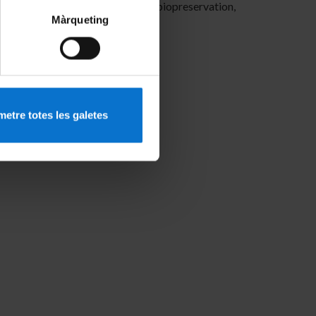
 even at temperatures relevant to biopreservation,
Màrqueting
etre totes les galetes