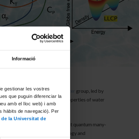
Informació
 de gestionar les vostres
Physics of Bio-Nano Complex Matter
group, led by
ues que puguin diferenciar la
is behavior controls the unique properties of water
tueu amb el lloc web) i amb
es hàbits de navegació). Per
 de la Universitat de
experimental data, highlighting that quantum many-
ficant implications for nanotechnology and