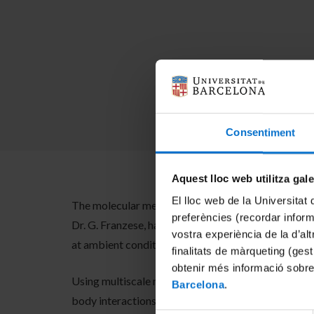
Consentiment
Aquest lloc web utilitza gal
El lloc web de la Universitat 
The molecular mechanisms of water’s unique anomal
preferències (recordar infor
Dr. G. Franzese, has provided new insights into wat
vostra experiència de la d’al
at ambient conditions.
finalitats de màrqueting (gest
obtenir més informació sobre
Using multiscale modeling and advanced numerical 
Barcelona
.
body interactions govern the liquid-liquid critical