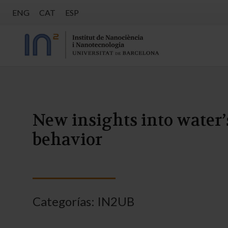
ENG
CAT
ESP
New insights into water
behavior
Categorías:
IN2UB