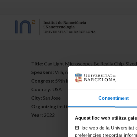
Title:
Can Light Microscopes Be Really Chip-Sized
Speakers:
Vilà, A.; Moreno, S.; Dieguez, A.
Congress:
59th International Society for Informa
Country:
USA
City:
San Jose
Consentiment
Organizing institutions:
Society for Information 
Year:
2022
Aquest lloc web utilitza gal
El lloc web de la Universitat 
preferències (recordar infor