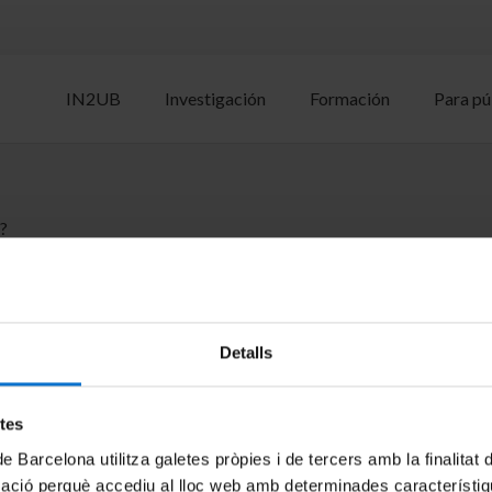
IN2UB
Investigación
Formación
Para pú
?
tion Display Technical Symposium
Detalls
Display
etes
de Barcelona utilitza galetes pròpies i de tercers amb la finalitat
mació perquè accediu al lloc web amb determinades característiq