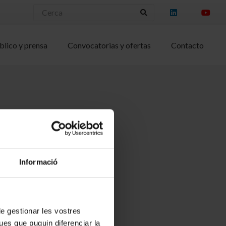
blico y prensa
Convocatorias y ofertas
Contacto
Informació
 de gestionar les vostres
ues que puguin diferenciar la