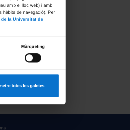
tueu amb el lloc web) i amb
es hàbits de navegació). Per
 de la Universitat de
Màrqueting
etre totes les galetes
ona