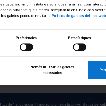
tres usuaris), amb finalitats estadístiques (analitzar com interac
ionar la publicitat que s’ofereix adequant-la en funció dels vostr
 les galetes podeu consultar la
Política de galetes del lloc web
Preferències
Estadístiques
Només utilitzar les galetes
Perm
necessàries
stitut de Nanociència i Nanotecnologia de la Univeristat de Barcel