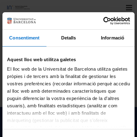
Title:
Exploring optimal graphene slit-pore width for the
physical separation of water-methanol mixture
Consentiment
Detalls
Informació
Speakers:
Roger Bellido Peralta; Carles Calero; Fabio
Leoni; Giancarlo Franzese
Aquest lloc web utilitza galetes
Congress:
Lenzerheide 2024 Nanofluidics Conference
El lloc web de la Universitat de Barcelona utilitza galetes
Country:
CHE
pròpies i de tercers amb la finalitat de gestionar les
City:
Lenzerheide
vostres preferències (recordar informació perquè accediu
Organizing institutions:
al lloc web amb determinades característiques que
Year:
2024
puguin diferenciar la vostra experiència de la d’altres
usuaris), amb finalitats estadístiques (analitzar com
interactueu amb el lloc web) i amb finalitats de
Institut de Nanociència i Nanotecnologia de la Univeristat
màrqueting (gestionar la publicitat que s’ofereix
de Barcelona
adequant-la en funció dels vostres hàbits de navegació).
Per obtenir més informació sobre les galetes podeu