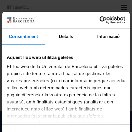
Title:
Lung Extracellular Matrix Hydrogels for Improving
Models of Cyclic Stretch for Lung Mesechymal Stromal
Consentiment
Detalls
Informació
Cells
Speakers:
Villarino, A.; Marhuenda, E.; Falcones, B.; Sanz-
Aquest lloc web utilitza galetes
Fraile, H.; Navajas, D.; Farre, R.; Otero, J.; Almendros, I.
El lloc web de la Universitat de Barcelona utilitza galetes
Congress:
ATS International Conference
pròpies i de tercers amb la finalitat de gestionar les
Country:
USA
vostres preferències (recordar informació perquè accediu
City:
Virtual, 14-19 May
al lloc web amb determinades característiques que
Organizing institutions:
puguin diferenciar la vostra experiència de la d’altres
Year:
2021
usuaris), amb finalitats estadístiques (analitzar com
interactueu amb el lloc web) i amb finalitats de
màrqueting (gestionar la publicitat que s’ofereix
Institut de Nanociència i Nanotecnologia de la Univeristat
adequant-la en funció dels vostres hàbits de navegació).
Per obtenir més informació sobre les galetes podeu
de Barcelona