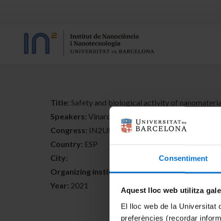
Title:
Safety and biological activity of nanomateri
Speakers:
Vinardel, M.P.; Mitjans, M.
Congress:
IN2UB 2021 Virtual Meeting
Country:
ESP
City:
Consentiment
Organizing institutions:
Institut de Nanociència
Year:
2021
Aquest lloc web utilitza gal
El lloc web de la Universitat 
preferències (recordar infor