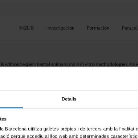
IN2UB
Investigación
Formación
Para pú
als without experimental animals: main in vitro methodologies. An 
Detalls
 i Nanotecnologia de la UB. IN2UB.
etes
de Barcelona utilitza galetes pròpies i de tercers amb la finalitat
mació perquè accediu al lloc web amb determinades característiq