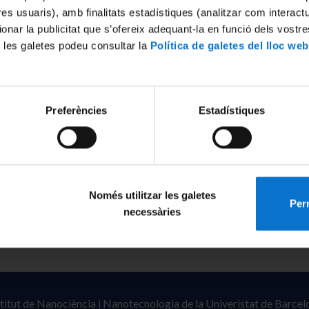
tres usuaris), amb finalitats estadístiques (analitzar com interac
ionar la publicitat que s’ofereix adequant-la en funció dels vostr
 les galetes podeu consultar la
Política de galetes del lloc web
Preferències
Estadístiques
Només utilitzar les galetes
Perm
necessàries
stitut de Nanociència i Nanotecnologia de la Univeristat de Barcel