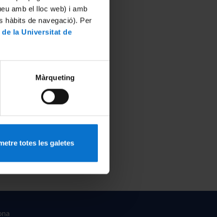
tueu amb el lloc web) i amb
es hàbits de navegació). Per
 de la Universitat de
Màrqueting
etre totes les galetes
ona