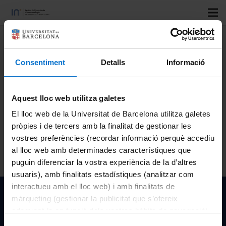
Title:
Safety assessment of cosmetics: Alternatives to the
eye and skin irritation
Consentiment
Detalls
Informació
Speakers:
Vinardell, M.P.
Congress:
The Cosmetic and Beauty International
Aquest lloc web utilitza galetes
Conference 2022: Future of the Next Beauty
El lloc web de la Universitat de Barcelona utilitza galetes
Country:
THA
pròpies i de tercers amb la finalitat de gestionar les
City:
vostres preferències (recordar informació perquè accediu
Organizing institutions:
al lloc web amb determinades característiques que
Year:
2022
puguin diferenciar la vostra experiència de la d’altres
usuaris), amb finalitats estadístiques (analitzar com
interactueu amb el lloc web) i amb finalitats de
Institut de Nanociència i Nanotecnologia de la Univeristat
màrqueting (gestionar la publicitat que s’ofereix
de Barcelona
adequant-la en funció dels vostres hàbits de navegació).
Per obtenir més informació sobre les galetes podeu