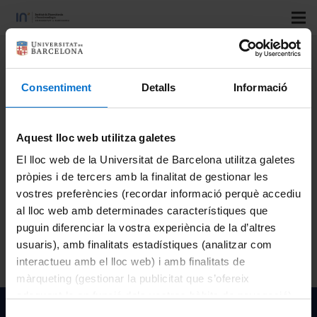
Title:
Steering Committee
Speakers:
Rodriguez, A.; Arrue, M.; Aboitz, I.; Garcia-
Consentiment
Detalls
Informació
Mandayo, G: Gómez, M.; Ramoneda, L.; Saez, S.; Romero,
P.; Ocaña, R.; Bueno, R.; Fernández-Pradas, J.M.
Aquest lloc web utilitza galetes
Congress:
LPM2024. The 25th International Symposium
El lloc web de la Universitat de Barcelona utilitza galetes
on Laser Precision Microfabrication
pròpies i de tercers amb la finalitat de gestionar les
Country:
ESP
vostres preferències (recordar informació perquè accediu
City:
San Sebastián
al lloc web amb determinades característiques que
Organizing institutions:
Centro de Estudios e
puguin diferenciar la vostra experiència de la d’altres
Investigaciones Técnicas de Gipuzkoa (CEIT)
usuaris), amb finalitats estadístiques (analitzar com
Year:
2024
interactueu amb el lloc web) i amb finalitats de
màrqueting (gestionar la publicitat que s’ofereix
adequant-la en funció dels vostres hàbits de navegació).
Per obtenir més informació sobre les galetes podeu
Institut de Nanociència i Nanotecnologia de la Univeristat