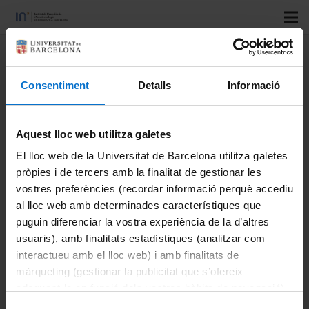
Title:
TEM atomic characterization of the defects behind
fast ionic transport pathways in thin layers
Consentiment
Detalls
Informació
Speakers:
Yedra, L., Blanco-Portals, J. , López-Conesa, L.,
Martín, G., Ruiz-Caridad, A., Baiutti, F., Chiabrera, F.,
Aquest lloc web utilitza galetes
Diercks, D., Cavallaro, A., Garbayo, I., Walls, M., Lippert, T.,
El lloc web de la Universitat de Barcelona utilitza galetes
Pergolesi, D., Niania, M., Ruiz-González, L., Kordatos, A.,
pròpies i de tercers amb la finalitat de gestionar les
Núñez, M., Morata, A., Chroneos, A., Aguadero, A., Kilner, J.,
vostres preferències (recordar informació perquè accediu
Tarancón, A., Estradé, S., Peiró, F.
al lloc web amb determinades característiques que
Congress:
E-MRS Fall Meeting 2022
puguin diferenciar la vostra experiència de la d’altres
Country:
POL
usuaris), amb finalitats estadístiques (analitzar com
City:
interactueu amb el lloc web) i amb finalitats de
màrqueting (gestionar la publicitat que s’ofereix
Organizing institutions:
adequant-la en funció dels vostres hàbits de navegació).
Year:
2022
Per obtenir més informació sobre les galetes podeu