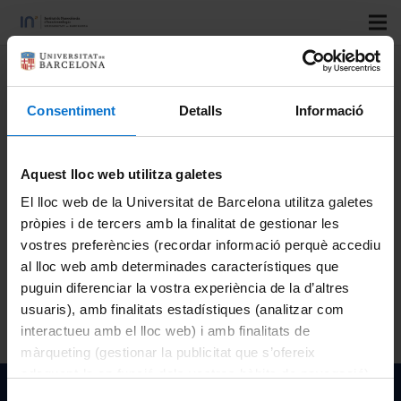
Title:
Ultra-compact and large field-of-view nano-
illumination light microscope based on an array of organic
Consentiment
Detalls
Informació
light-emitting diodes
Speakers:
Vilà, A.; Moreno, S.; Canals, J.; Moro, V.; Franch,
Aquest lloc web utilitza galetes
N.; Wartenberg, P.; Dieguez, A.
El lloc web de la Universitat de Barcelona utilitza galetes
Congress:
SPIE
pròpies i de tercers amb la finalitat de gestionar les
Country:
USA
vostres preferències (recordar informació perquè accediu
City:
virtual web conference / Barcelona
al lloc web amb determinades característiques que
Organizing institutions:
SPIE: The International Society
puguin diferenciar la vostra experiència de la d’altres
for Optics and Photonics
usuaris), amb finalitats estadístiques (analitzar com
Year:
2021
interactueu amb el lloc web) i amb finalitats de
màrqueting (gestionar la publicitat que s’ofereix
adequant-la en funció dels vostres hàbits de navegació).
Per obtenir més informació sobre les galetes podeu
Institut de Nanociència i Nanotecnologia de la Univeristat