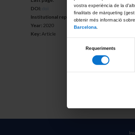
vostra experiència de la d’al
DOI:
doi
finalitats de màrqueting (gest
Institutional repositories:
http://hdl.handle.net
obtenir més informació sobre
Year:
2020
Barcelona
.
Key:
Article
Selecció
Requeriments
de
consentiment
In