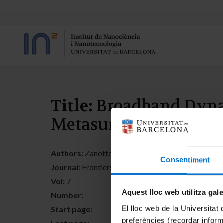
Title:
Broadband Dynam
Metasurfaces
Authors:
Zanotto, S.; Colombano, M.; Navarro-Urrios
Consentiment
Journal:
Frontiers In Physics
Vol:
7
Aquest lloc web utilitza gal
Number:
El lloc web de la Universitat 
Start page:
preferències (recordar infor
Last page: