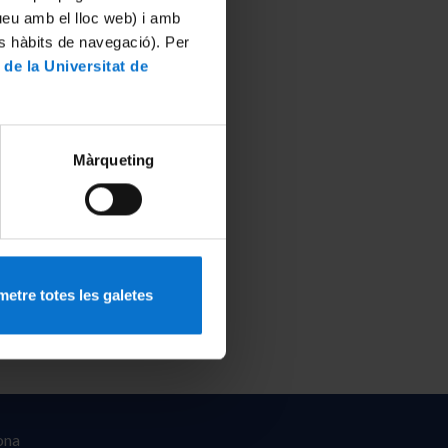
tueu amb el lloc web) i amb
es hàbits de navegació). Per
 de la Universitat de
Màrqueting
etre totes les galetes
ona