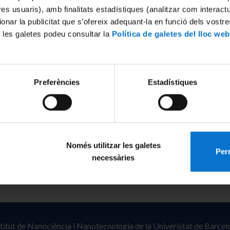
tres usuaris), amb finalitats estadístiques (analitzar com interac
ionar la publicitat que s’ofereix adequant-la en funció dels vostr
/2445/175683
 les galetes podeu consultar la
Política de galetes del lloc web
Preferències
Estadístiques
Només utilitzar les galetes
Perm
necessàries
stitut de Nanociència i Nanotecnologia de la Univeristat de Barcel