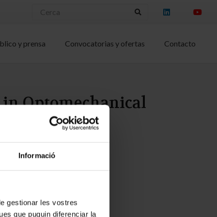
blico y prensa
Convocatorias y ofertas
Contacto
 in Optomechanical
 A.
Informació
 de gestionar les vostres
ues que puguin diferenciar la