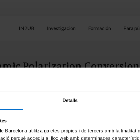
IN2UB
Investigación
Formación
Para pú
ic Polarization Conversion
, D.; Biasiol. G.; Sotomayor-Torres, C.M.; Tredicucci, A.; Pitanti,
Detalls
etes
de Barcelona utilitza galetes pròpies i de tercers amb la finalitat
mació perquè accediu al lloc web amb determinades característiq