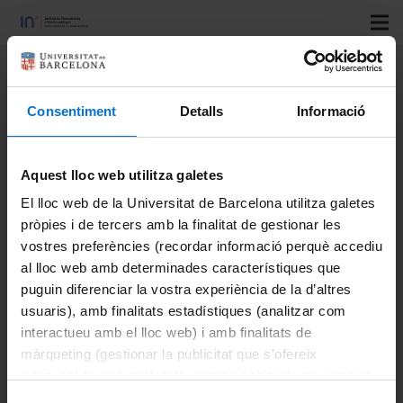
Title:
Fast-ADT: A fast and
automated electron diffraction
Consentiment
Detalls
Informació
tomography setup for structure
determination and refinement
Aquest lloc web utilitza galetes
Authors:
Plana-Ruiz, S; Krysiak, Y; Portillo, J; Alig, E;
El lloc web de la Universitat de Barcelona utilitza galetes
pròpies i de tercers amb la finalitat de gestionar les
Estradé, S; Peiró, F; Kolb, U
vostres preferències (recordar informació perquè accediu
Journal:
Ultramicroscopy
al lloc web amb determinades característiques que
Vol:
puguin diferenciar la vostra experiència de la d’altres
Number:
usuaris), amb finalitats estadístiques (analitzar com
Start page:
interactueu amb el lloc web) i amb finalitats de
Last page:
màrqueting (gestionar la publicitat que s’ofereix
adequant-la en funció dels vostres hàbits de navegació).
DOI:
doi
Per obtenir més informació sobre les galetes podeu
Institutional repositories: