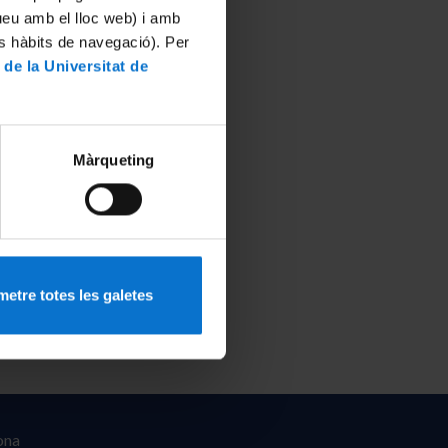
tueu amb el lloc web) i amb
es hàbits de navegació). Per
 de la Universitat de
Màrqueting
etre totes les galetes
ona