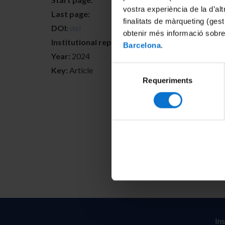
vostra experiència de la d’al
Last page:
finalitats de màrqueting (gest
DOI:
doi
obtenir més informació sobre
Institutional repositories:
Barcelona
.
Year:
2024
Selecció
Key:
Article
Requeriments
de
consentiment
In