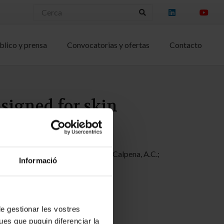
blico y prensa
Convocatorias y ofertas
Contacto
signed for skin
spina, M.; Badia, J.; Baldoma, L.; Calpena, A.C.;
Informació
 de gestionar les vostres
ues que puguin diferenciar la