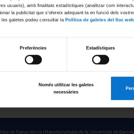
tres usuaris), amb finalitats estadístiques (analitzar com interac
ionar la publicitat que s’ofereix adequant-la en funció dels vostr
 les galetes podeu consultar la
Política de galetes del lloc web
Preferències
Estadístiques
Només utilitzar les galetes
Perm
necessàries
stitut de Nanociència i Nanotecnologia de la Univeristat de Barcel