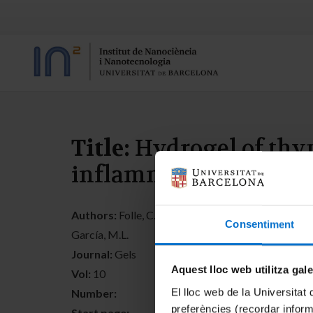
Title:
Hydrogel of thym
inflammation treatme
Authors:
Folle, C.; Díaz-Garrido, N.; Mallandrich, 
Consentiment
García, M.L.
Journal:
Gels
Aquest lloc web utilitza gal
Vol:
10
El lloc web de la Universitat 
Number:
preferències (recordar infor
Start page: