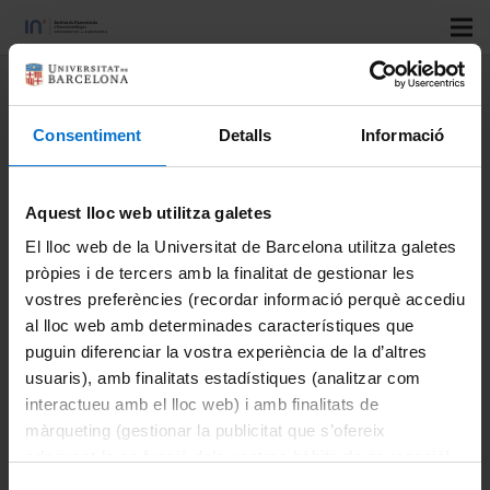
Title:
Quantification of One
Prenylated Flavanone from
Consentiment
Detalls
Informació
Eysenhardtia platycarpa and
Four Derivatives in Ex Vivo
Human Skin Permeation Samples
Aquest lloc web utilitza galetes
Applying a Validated HPLC
El lloc web de la Universitat de Barcelona utilitza galetes
Method
pròpies i de tercers amb la finalitat de gestionar les
vostres preferències (recordar informació perquè accediu
al lloc web amb determinades característiques que
Authors:
Paola Bustos-Salgado; Berenice Andrade-
puguin diferenciar la vostra experiència de la d’altres
Carrera; María Luisa Garduño-Ramírez; Helen Alvarado
usuaris), amb finalitats estadístiques (analitzar com
and Ana Calpena-Campmany
interactueu amb el lloc web) i amb finalitats de
Journal:
Biomolecules
màrqueting (gestionar la publicitat que s’ofereix
adequant-la en funció dels vostres hàbits de navegació).
Vol:
10
Per obtenir més informació sobre les galetes podeu
Number:
6