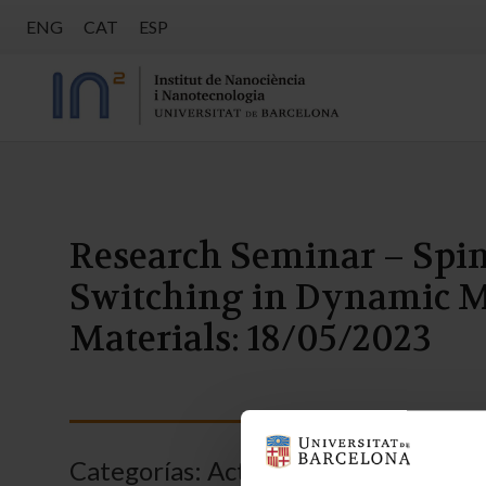
ENG
CAT
ESP
Research Seminar – Spin
Switching in Dynamic M
Materials: 18/05/2023
Categorías:
Actividades
,
IN2UB