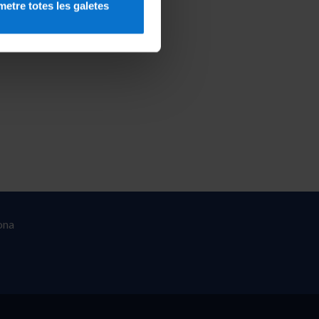
etre totes les galetes
ona