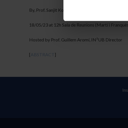
By, Prof. Sanjit Konar, Indian Institute of Scientif
18/05/23 at 12h Sala de Reunions (Martí i Franquès
Hosted by Prof. Guillem Aromí, IN²UB Director
[
ABSTRACT
]
In