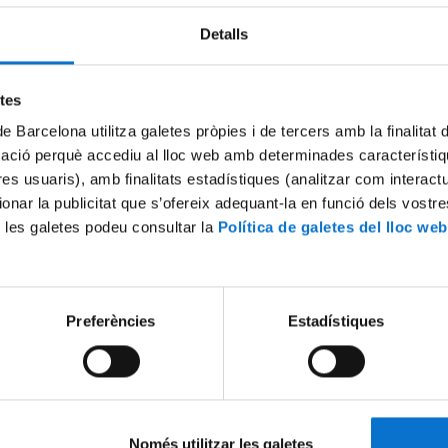
Detalls
etes
de Barcelona utilitza galetes pròpies i de tercers amb la finalitat
mació perquè accediu al lloc web amb determinades característiq
tres usuaris), amb finalitats estadístiques (analitzar com interac
ionar la publicitat que s’ofereix adequant-la en funció dels vostr
 les galetes podeu consultar la
Política de galetes del lloc web
Preferències
Estadístiques
als
Només utilitzar les galetes