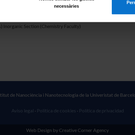
Perm
necessàries
ic Engineering and Research de Bhopal (IISER Bhopal).
) Inorganic Section (Chemistry Faculty)
stitut de Nanociència i Nanotecnologia de la Univeristat de Barcel
Aviso legal
·
Política de cookies
·
Política de privacidad
Web Design by Creative Corner Agency