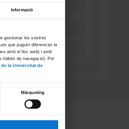
Informació
 de gestionar les vostres
ues que puguin diferenciar la
tueu amb el lloc web) i amb
es hàbits de navegació). Per
 de la Universitat de
Màrqueting