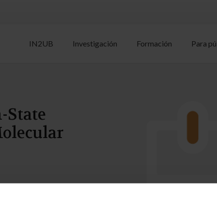
IN2UB
Investigación
Formación
Para pú
-State
olecular