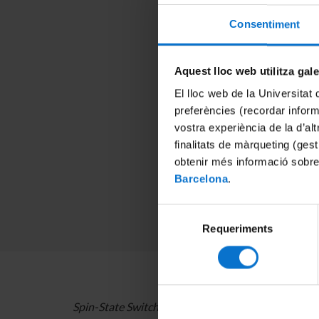
Consentiment
Aquest lloc web utilitza gal
El lloc web de la Universitat 
preferències (recordar infor
vostra experiència de la d’al
finalitats de màrqueting (gest
obtenir més informació sobre
Barcelona
.
Selecció
Requeriments
de
consentiment
Spin-State Switching in Dynamic Molecular Materi