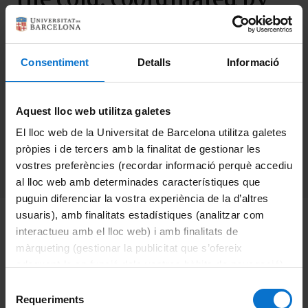
Prof. Fèlix Ritort has been
awarded with the Human
Consentiment
Detalls
Informació
Frontiers Science
Program (HFSP)
Aquest lloc web utilitza galetes
El lloc web de la Universitat de Barcelona utilitza galetes
pròpies i de tercers amb la finalitat de gestionar les
Categorías:
IN2UB
vostres preferències (recordar informació perquè accediu
al lloc web amb determinades característiques que
puguin diferenciar la vostra experiència de la d’altres
usuaris), amb finalitats estadístiques (analitzar com
The project
Universal biochemistry of RNA in the cold
,
interactueu amb el lloc web) i amb finalitats de
coordinated by Prof. Fèlix Ritort has been awarded
màrqueting (gestionar la publicitat que s’ofereix
with the Human Frontiers Science Program (HFSP).
adequant-la en funció dels vostres hàbits de navegació).
Per obtenir més informació sobre les galetes podeu
Selecció
The project
Universal biochemistry of RNA in the cold
,
consultar la
Política de galetes del lloc web de la
Requeriments
de