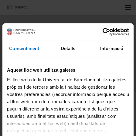
Consentiment
Detalls
Informació
Aquest lloc web utilitza galetes
El lloc web de la Universitat de Barcelona utilitza galetes
pròpies i de tercers amb la finalitat de gestionar les
vostres preferències (recordar informació perquè accediu
al lloc web amb determinades característiques que
Understanding the
puguin diferenciar la vostra experiència de la d’altres
Kinetics of Protein–
usuaris), amb finalitats estadístiques (analitzar com
interactueu amb el lloc web) i amb finalitats de
Nanoparticle Corona
màrqueting (gestionar la publicitat que s’ofereix