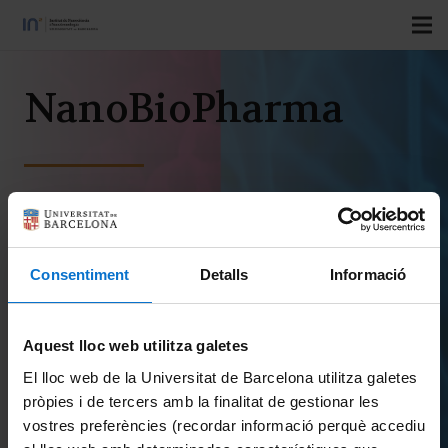
NanoBioPharma
Department Pharmacy and
Pharmaceutical Technology and
Physical-Chemical, Faculty
Consentiment
Detalls
Informació
Pharmacy and Food Sciences
Aquest lloc web utilitza galetes
Research Areas:
NanoPharmaMed
El lloc web de la Universitat de Barcelona utilitza galetes
pròpies i de tercers amb la finalitat de gestionar les
vostres preferències (recordar informació perquè accediu