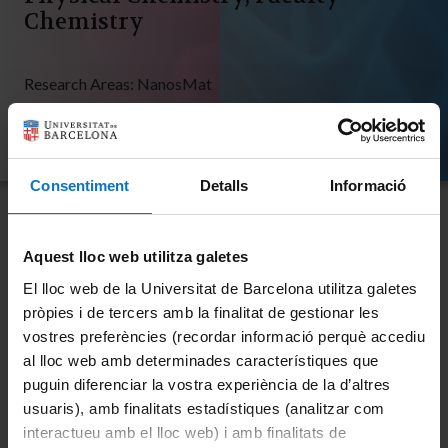
Chemistry
Research Areas:
NanosMat
Consentiment
Detalls
Informació
Aquest lloc web utilitza galetes
Research
El lloc web de la Universitat de Barcelona utilitza galetes
pròpies i de tercers amb la finalitat de gestionar les
The Self-organized Complexity and self-
vostres preferències (recordar informació perquè accediu
al lloc web amb determinades característiques que
assembling Materials Group (SOC&SAM)
puguin diferenciar la vostra experiència de la d’altres
performs basic research in the field of soft
usuaris), amb finalitats estadístiques (analitzar com
Nanotechnology.
interactueu amb el lloc web) i amb finalitats de
A significant part of the current effort is in the