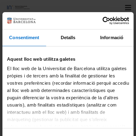
Title
: Doctorat industrial ‘Desenvolupament i
implementació de tècniques òptiques per la mesura
Consentiment
Detalls
Informació
tridimensional en grans àrees de superfícies d’elevada
rugositat’. Empresa: Sensofar Tech SL
Aquest lloc web utilitza galetes
Author
: Marti Duocastella Solà
El lloc web de la Universitat de Barcelona utilitza galetes
Type
: Projecte
pròpies i de tercers amb la finalitat de gestionar les
Official code
: 2021DI19
vostres preferències (recordar informació perquè accediu
Resolution year
: 2021
al lloc web amb determinades característiques que
puguin diferenciar la vostra experiència de la d’altres
Funded by
: Agència de Gestió d’Ajuts Universitaris i de
usuaris), amb finalitats estadístiques (analitzar com
Recerca (AGAUR)
interactueu amb el lloc web) i amb finalitats de
màrqueting (gestionar la publicitat que s’ofereix
adequant-la en funció dels vostres hàbits de navegació).
Per obtenir més informació sobre les galetes podeu