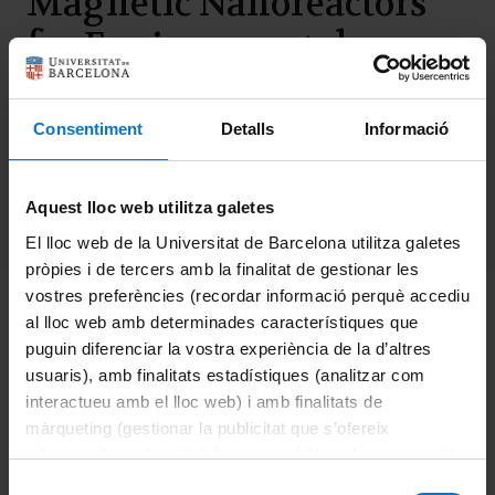
Magnetic Nanoreactors
for Environmental
Applications
Consentiment
Detalls
Informació
Categories:
Events
,
International
Aquest lloc web utilitza galetes
Research Seminars
,
News
El lloc web de la Universitat de Barcelona utilitza galetes
pròpies i de tercers amb la finalitat de gestionar les
vostres preferències (recordar informació perquè accediu
IN²UB INTERNATIONAL RESEARCH SEMINARS
al lloc web amb determinades característiques que
puguin diferenciar la vostra experiència de la d’altres
Magnetic Nanoreactors for Environmental Applications
usuaris), amb finalitats estadístiques (analitzar com
interactueu amb el lloc web) i amb finalitats de
By,
Dr.
María del Puerto Morales Herrero
, Instituto de
màrqueting (gestionar la publicitat que s’ofereix
adequant-la en funció dels vostres hàbits de navegació).
Ciencia de Materiales de Madrid, ICMM/CSIC
Per obtenir més informació sobre les galetes podeu
Selecció