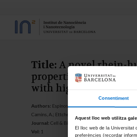
Title:
A novel rhein-h
properties in preclini
with high fat diet.
Consentiment
Authors:
Espinosa-Jiménez, T.; Cano, A.; Sánchez-Lóp
Camins, A.; Ettcheto, M.
Aquest lloc web utilitza gal
Journal:
Cell & Bioscience
El lloc web de la Universitat 
Vol:
1
preferències (recordar infor