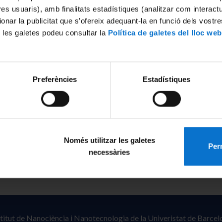
tres usuaris), amb finalitats estadístiques (analitzar com interac
ionar la publicitat que s’ofereix adequant-la en funció dels vostr
 les galetes podeu consultar la
Política de galetes del lloc web
Preferències
Estadístiques
Només utilitzar les galetes
Perm
necessàries
stitut de Nanociència i Nanotecnologia de la Univeristat de Barcel