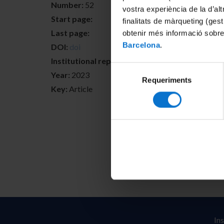
Number:
52
vostra experiència de la d’al
Start page:
finalitats de màrqueting (gest
Last page:
obtenir més informació sobre
Barcelona
.
DOI:
doi
Institutional repositories:
Selecció
Year:
2023
Requeriments
de
Key:
Article
consentiment
In