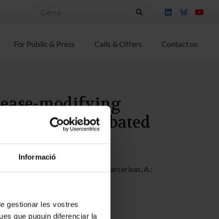
For Public & Press
Calls & Offers
Contact us
isease-modifying
 disease exacerbated
Informació
 C.; Pont, C.; Muñoz-Torrero, D.; Parcerisas, A.;
 de gestionar les vostres
ues que puguin diferenciar la