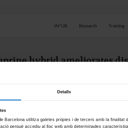
IN²UB
Research
Training
uprine hybrid ameliorates d
cal mice model of Alzheimer’s
Detalls
ez, E.; Olloquequi, J.; Folch, J.; Bulló, M.; Verdaguer, E.; Auladell,
etes
de Barcelona utilitza galetes pròpies i de tercers amb la finalitat
mació perquè accediu al lloc web amb determinades característiq