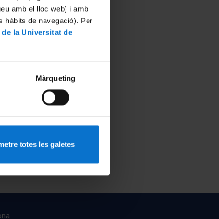
tueu amb el lloc web) i amb
es hàbits de navegació). Per
 de la Universitat de
Màrqueting
etre totes les galetes
ona