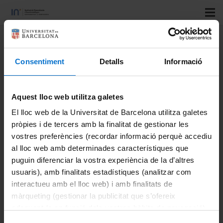
Title:
Domain wall propagation
and pinning induced by current
Consentiment
Detalls
Informació
pulses in cylindrical modulated
nanowires
Aquest lloc web utilitza galetes
Authors:
C. Bran; JA Fernandez-Roldan; JA Moreno; A.
El lloc web de la Universitat de Barcelona utilitza galetes
pròpies i de tercers amb la finalitat de gestionar les
Fraile Rodríguez; RP Del Real; A. Asenjo; E. Saugar; J.
vostres preferències (recordar informació perquè accediu
Marqués-Marchán; H. Mohammed; M. Foerster; L. Aballe;
al lloc web amb determinades característiques que
Jürgen Kosel; M. Vazquez; O. Chubykalo-Fesenko.
puguin diferenciar la vostra experiència de la d’altres
Journal:
Nanoscale
usuaris), amb finalitats estadístiques (analitzar com
Vol:
15
interactueu amb el lloc web) i amb finalitats de
Number:
màrqueting (gestionar la publicitat que s’ofereix
adequant-la en funció dels vostres hàbits de navegació).
Start page:
8387
Per obtenir més informació sobre les galetes podeu
Last page:
8394