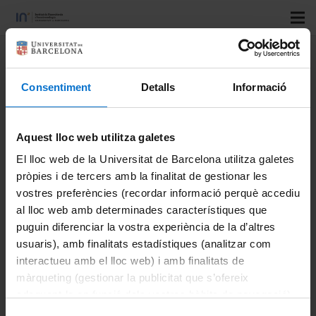
Title:
Ferroelectric phase
transitions in epitaxial
Consentiment
Detalls
Informació
antiferroelectric PbZrO3 thin
films
Aquest lloc web utilitza galetes
Authors:
Dufour, P ; Maroutian, T; Vallet, M; Patel, K ;
El lloc web de la Universitat de Barcelona utilitza galetes
pròpies i de tercers amb la finalitat de gestionar les
Chanthbouala, A; Jacquemont, C; Yedra, L; Humbert, V ;
vostres preferències (recordar informació perquè accediu
Godel, F ; Xu, B ; Prosandeev, S; Bellaiche, L; Otonicar, M;
al lloc web amb determinades característiques que
Fusil, S; Dkhil, B; Garcia, V.
puguin diferenciar la vostra experiència de la d’altres
Journal:
Applied Physics Reviews
usuaris), amb finalitats estadístiques (analitzar com
Vol:
10
interactueu amb el lloc web) i amb finalitats de
Number:
2
màrqueting (gestionar la publicitat que s’ofereix
adequant-la en funció dels vostres hàbits de navegació).
Start page:
Per obtenir més informació sobre les galetes podeu
Last page: