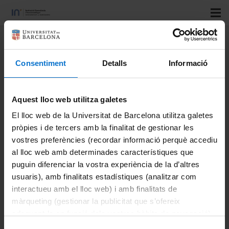
Title:
Multidirectional in vitro
and in cellulo studies as a tool for
Consentiment
Detalls
Informació
identification of multi-target-
directed ligands aiming at
symptoms and causes of
Aquest lloc web utilitza galetes
Alzheimer’s disease
El lloc web de la Universitat de Barcelona utilitza galetes
pròpies i de tercers amb la finalitat de gestionar les
vostres preferències (recordar informació perquè accediu
Authors:
Szałaj, N.; Godyń, J.; Jończyk, J.; Pasieka, A.;
al lloc web amb determinades característiques que
Panek, D.; Wichur, T.; Więckowski, K.; Zaręba, P.; Bajda,
puguin diferenciar la vostra experiència de la d’altres
M.; Pislar, A.; Malawska, B.; Sabate, R.; Więckowska, A.
usuaris), amb finalitats estadístiques (analitzar com
Journal:
Journal of Enzyme Inhibition and Medicinal
interactueu amb el lloc web) i amb finalitats de
Chemistry
màrqueting (gestionar la publicitat que s’ofereix
adequant-la en funció dels vostres hàbits de navegació).
Vol:
Per obtenir més informació sobre les galetes podeu
Number: