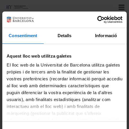
Title:
Multimodal fluorescence
microscope with fast adaptive
Consentiment
Detalls
Informació
polarimetry
Aquest lloc web utilitza galetes
Authors:
B Martínez-Prat; O Arteaga; F Sagués; J Ignés-
Mullol
El lloc web de la Universitat de Barcelona utilitza galetes
pròpies i de tercers amb la finalitat de gestionar les
Journal:
HardwareX
vostres preferències (recordar informació perquè accediu
Vol:
16
al lloc web amb determinades característiques que
Number:
e00480
puguin diferenciar la vostra experiència de la d’altres
Start page:
usuaris), amb finalitats estadístiques (analitzar com
Last page:
interactueu amb el lloc web) i amb finalitats de
DOI:
doi
màrqueting (gestionar la publicitat que s’ofereix
adequant-la en funció dels vostres hàbits de navegació).
Institutional repositories:
Per obtenir més informació sobre les galetes podeu
Year:
2023