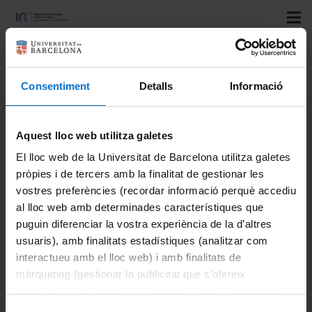
Title:
Printability conditions for
an all-solid-state laser transfer
Consentiment
Detalls
Informació
Authors:
Surdo, S.; Diaspro, A.; Duocastella, M.
Aquest lloc web utilitza galetes
Journal:
Applied Surface Science
Vol:
506
El lloc web de la Universitat de Barcelona utilitza galetes
pròpies i de tercers amb la finalitat de gestionar les
Number:
vostres preferències (recordar informació perquè accediu
Start page:
144969
al lloc web amb determinades característiques que
Last page:
puguin diferenciar la vostra experiència de la d’altres
DOI:
doi
usuaris), amb finalitats estadístiques (analitzar com
Institutional repositories:
interactueu amb el lloc web) i amb finalitats de
http://hdl.handle.net/2445/192314
màrqueting (gestionar la publicitat que s’ofereix
adequant-la en funció dels vostres hàbits de navegació).
Year:
2020
Per obtenir més informació sobre les galetes podeu
Key:
Article