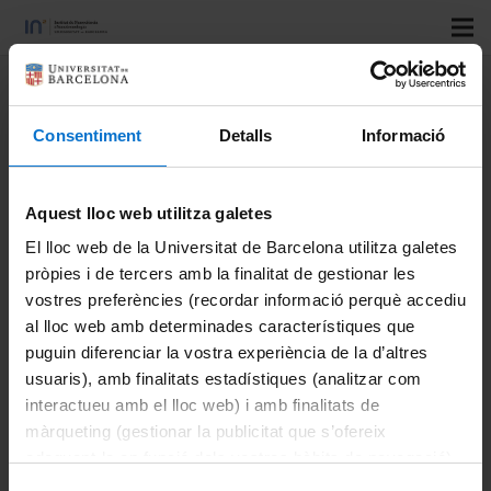
Title:
Silk-Reinforced Collagen
Hydrogels with Raised Multiscale
Consentiment
Detalls
Informació
Stiffness for Mesenchymal Cells
3D Culture
Aquest lloc web utilitza galetes
Authors:
Sanz-Fraile, Hector; Amoros, Susana;
El lloc web de la Universitat de Barcelona utilitza galetes
pròpies i de tercers amb la finalitat de gestionar les
Mendizabal, Irene; Galvez-Monton, Carolina; Prat-Vidal,
vostres preferències (recordar informació perquè accediu
Cristina; Bayes-Genis, Antoni; Navajas, Daniel; Farre,
al lloc web amb determinades característiques que
Ramon; Otero, Jorge
puguin diferenciar la vostra experiència de la d’altres
Journal:
Tissue Engineering, Part A
usuaris), amb finalitats estadístiques (analitzar com
Vol:
26
interactueu amb el lloc web) i amb finalitats de
Number:
5-6
màrqueting (gestionar la publicitat que s’ofereix
adequant-la en funció dels vostres hàbits de navegació).
Start page:
358
Per obtenir més informació sobre les galetes podeu
Last page:
370