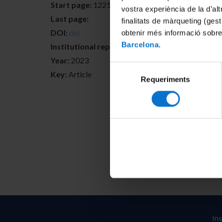
Start page:
122198
vostra experiència de la d’al
Last page:
finalitats de màrqueting (gest
DOI:
doi
obtenir més informació sobre
Barcelona
.
Institutional repositories:
Year:
2023
Selecció
Key:
Article
Requeriments
de
consentiment
In