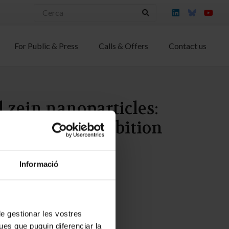
For Public & Press
Calls & Offers
Contact us
d zein nanoparticles:
enzymatic inhibition
Informació
 de gestionar les vostres
ues que puguin diferenciar la