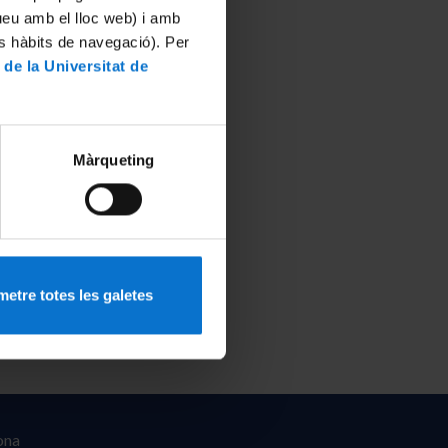
tueu amb el lloc web) i amb
es hàbits de navegació). Per
 de la Universitat de
Màrqueting
etre totes les galetes
ona