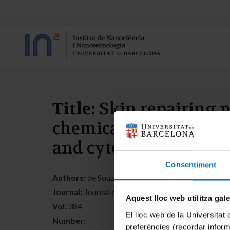
Title:
Skin repairing po
chemical and biopharm
and cytotoxicity over 
Consentiment
Authors:
de Souza Tavares, W.; Martin Pastor, M.; P
Journal:
Journal of Molecular Liquids
Aquest lloc web utilitza gal
Vol:
384
El lloc web de la Universitat 
Number:
preferències (recordar infor