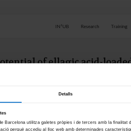
IN²UB
Research
Training
tential of ellagic acid-loade
aceutical characterization, 
keratinocytes
Detalls
érez, L.; Morán, M. C.; Oliveira de Sousa; F. F.
etes
de Barcelona utilitza galetes pròpies i de tercers amb la finalitat
mació perquè accediu al lloc web amb determinades característiq