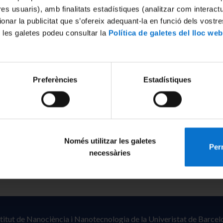
tres usuaris), amb finalitats estadístiques (analitzar com interac
ionar la publicitat que s’ofereix adequant-la en funció dels vostr
 les galetes podeu consultar la
Política de galetes del lloc web
Preferències
Estadístiques
Només utilitzar les galetes
Perm
necessàries
stitut de Nanociència i Nanotecnologia de la Univeristat de Barcel