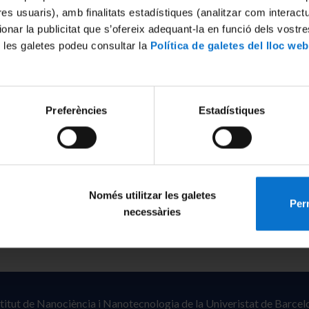
tres usuaris), amb finalitats estadístiques (analitzar com interac
ionar la publicitat que s’ofereix adequant-la en funció dels vostr
 les galetes podeu consultar la
Política de galetes del lloc web
/2445/192738
Preferències
Estadístiques
Només utilitzar les galetes
Perm
necessàries
stitut de Nanociència i Nanotecnologia de la Univeristat de Barcel