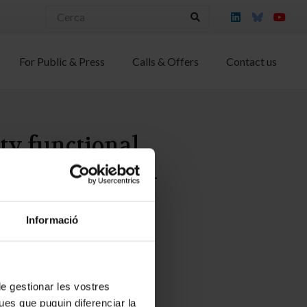
For Public & Press
Calls & Offers
Contact us
ty functional
f a 39K quantum
Informació
 de gestionar les vostres
ues que puguin diferenciar la