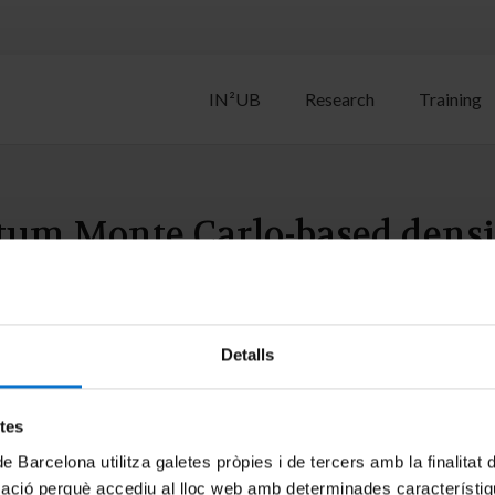
IN²UB
Research
Training
um Monte Carlo-based densi
e effects: Excitation modes o
Detalls
 Barranco; and J. Boronat
etes
de Barcelona utilitza galetes pròpies i de tercers amb la finalitat
mació perquè accediu al lloc web amb determinades característiq