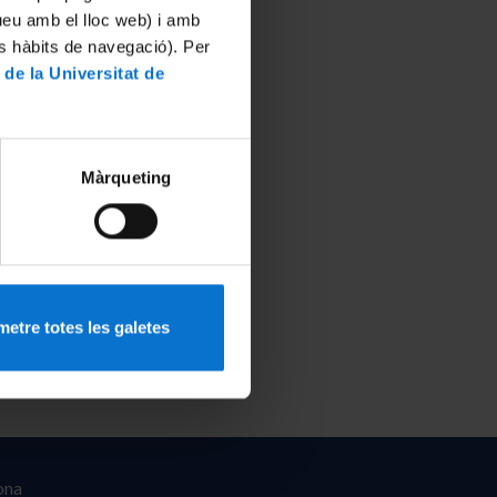
tueu amb el lloc web) i amb
es hàbits de navegació). Per
 de la Universitat de
Màrqueting
etre totes les galetes
ona