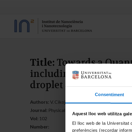
Title:
Towards a Quant
including finite-rang
droplet
Consentiment
Authors:
V. Cikojevic; L. Vranje Markic; M. Pi; M.
Journal:
Physical Review A
Aquest lloc web utilitza gal
Vol:
102
El lloc web de la Universitat 
Number:
preferències (recordar infor