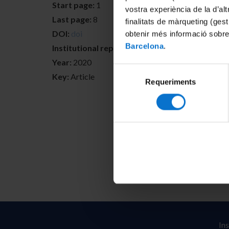
Start page:
1
vostra experiència de la d’al
Last page:
8
finalitats de màrqueting (gest
DOI:
doi
obtenir més informació sobre
Barcelona
.
Institutional repositories:
http://hdl.handle.net
Year:
2020
Selecció
Key:
Article
Requeriments
de
consentiment
In