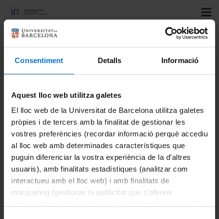
Title:
Unveiling the crystal and
magnetic texture of iron oxide
Consentiment
Detalls
Informació
nanoflowers†
Aquest lloc web utilitza galetes
Authors:
Carlos Moya; Mariona Escoda-Torroella; Javier
Rodríguez-Álvarez; Adriana I. Figueroa; Íker García; Inés
El lloc web de la Universitat de Barcelona utilitza galetes
pròpies i de tercers amb la finalitat de gestionar les
Batalla Ferrer-Vidal; A. Gallo-Cordova; M. Puerto
vostres preferències (recordar informació perquè accediu
Morales; Lucía Aballe; Arantxa Fraile Rodríguez; Amílcar
al lloc web amb determinades característiques que
Labarta ORCID ; Xavier Batlle ORCID logo*ab
puguin diferenciar la vostra experiència de la d’altres
Journal:
Nanoscale
usuaris), amb finalitats estadístiques (analitzar com
Vol:
16
interactueu amb el lloc web) i amb finalitats de
Number:
màrqueting (gestionar la publicitat que s’ofereix
adequant-la en funció dels vostres hàbits de navegació).
Start page:
1942
Per obtenir més informació sobre les galetes podeu
Last page:
1951