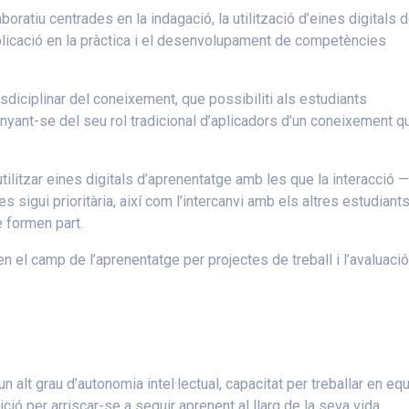
ratiu centrades en la indagació, la utilització d’eines digitals 
aplicació en la pràctica i el desenvolupament de competències
nsdiciplinar del coneixement, que possibiliti als estudiants
unyant-se del seu rol tradicional d’aplicadors d’un coneixement q
 utilitzar eines digitals d’aprenentatge amb les que la interacció 
s sigui prioritària, així com l’intercanvi amb els altres estudiants
 formen part.
n el camp de l’aprenentatge per projectes de treball i l’avaluació
n alt grau d’autonomia intel·lectual, capacitat per treballar en equ
ició per arriscar-se a seguir aprenent al llarg de la seva vida