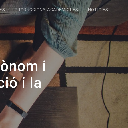
ES
PRODUCCIONS ACADÈMIQUES
NOTÍCIES
tònom i
ió i la