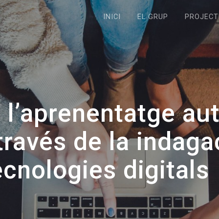
INICI
EL GRUP
PROJECT
 l’aprenentatge au
través de la indagac
ecnologies digitals