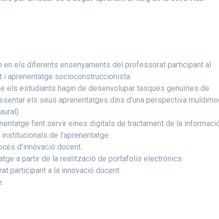
n en els diferents ensenyaments del professorat participant al
 i aprenentatge socioconstruccionista.
ue els estudiants hagin de desenvolupar tasques genuïnes de
presentar els seus aprenentatges dins d’una perspectiva muldimod
aural).
entatge fent servir eines digitals de tractament de la informació 
institucionals de l’aprenentatge.
rocés d’innovació docent.
ge a partir de la realització de portafolis electrònics.
at participant a la innovació docent.
e.
s