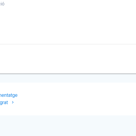
ció
enentatge
grat