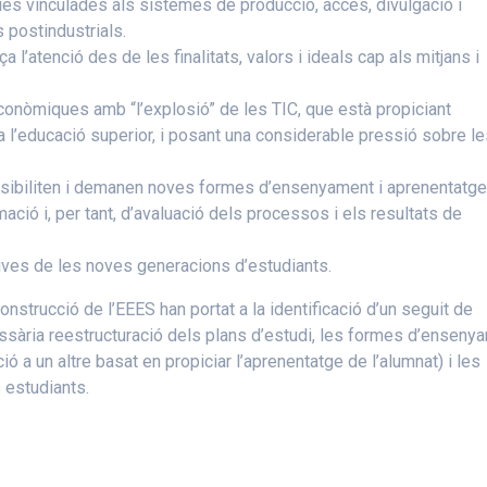
es vinculades als sistemes de producció, accés, divulgació i
 postindustrials.
 l’atenció des de les finalitats, valors i ideals cap als mitjans i
onòmiques amb “l’explosió” de les TIC, que està propiciant
 a l’educació superior, i posant una considerable pressió sobre l
ossibiliten i demanen noves formes d’ensenyament i aprenentatge
rmació i, per tant, d’avaluació dels processos i els resultats de
tives de les noves generacions d’estudiants.
construcció de l’EEES han portat a la identificació d’un seguit de
sària reestructuració dels plans d’estudi, les formes d’ensenya
ó a un altre basat en propiciar l’aprenentatge de l’alumnat) i les
 estudiants.