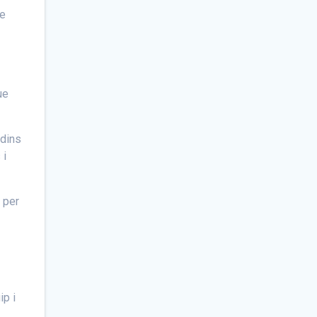
de
ue
—dins
 i
 per
ip i