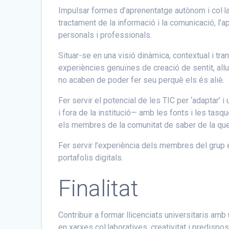
Impulsar formes d’aprenentatge autònom i col·labo
tractament de la informació i la comunicació, l’
personals i professionals.
Situar-se en una visió dinàmica, contextual i tra
experiències genuïnes de creació de sentit, all
no acaben de poder fer seu perquè els és aliè.
Fer servir el potencial de les TIC per ‘adaptar’ i
i fora de la institució— amb les fonts i les tasque
els membres de la comunitat de saber de la que
Fer servir l’experiència dels membres del grup e
portafolis digitals.
Finalitat
Contribuir a formar llicenciats universitaris amb u
en xarxes col·laboratives, creativitat i predispos