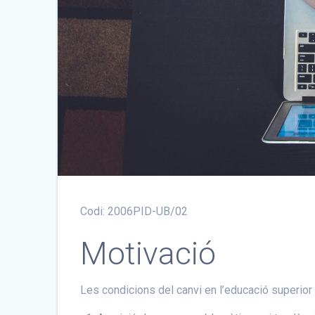
Codi: 2006PID-UB/02
Motivació
Les condicions del canvi en l’educació superio