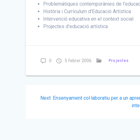
Problemàtiques contemporànies de l’educa
Història i Currículum d’Educació Artística
Intervenció educativa en el context social
Projectes d’educació artística
0
5 febrer 2006
Projectes
Navegació
Next
Next:
Ensenyament col·laboratiu per a un apr
d'entrades
post:
inte