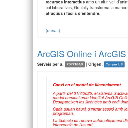
recursos interactius
amb un alt nivell d’anim
col·laboratives, Genially transforma la man
atractius i fàcils d’entendre
.
(més…)
ArcGIS Online i ArcGIS
Serveis per a:
|
Origen:
PDI/PTGAS
Campus UB
Canvi en el model de llicenciament
A partir del 31/7/2025, el sistema d’acti
model nominal amb identitat ArcGIS Onlin
Desapareixen les llicències amb codi únic
Cada usuari haurà d’iniciar sessió amb les
programari.
La llicència es renova automàticament die
intervenció de l’usuari.