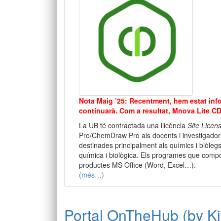
Nota Maig ’25:
Recentment,
hem
estat
inf
continuarà.
Com
a
resultat,
Mnova
Lite
CD
La UB té contractada una llicència
Site Licen
Pro/ChemDraw Pro als docents i investigadors,
destinades principalment als químics i biòlegs,
química i biològica. Els programes que compon
productes MS Office (Word, Excel…).
(més…)
Portal OnTheHub (by Kiv