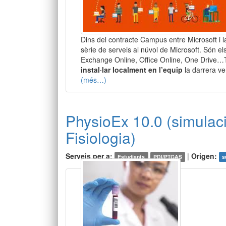
Dins del contracte Campus entre Microsoft i l
sèrie de serveis al núvol de Microsoft. Són 
Exchange Online, Office Online, One Drive…Ta
instal·lar localment en l’equip
la darrera ve
(més…)
PhysioEx 10.0 (simulaci
Fisiologia)
Serveis per a:
|
Origen:
Estudiants
PDI/PTGAS
s