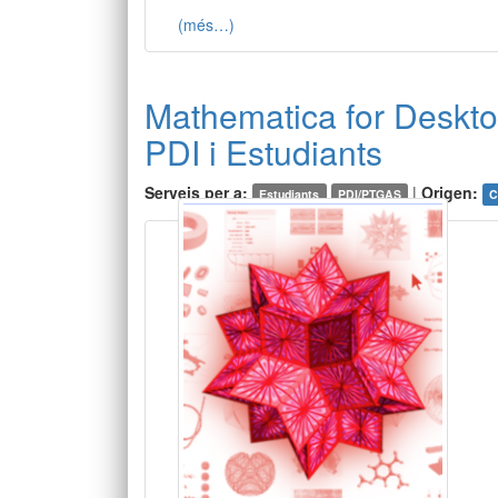
(més…)
Mathematica for Deskto
PDI i Estudiants
Serveis per a:
|
Origen:
Estudiants
PDI/PTGAS
C