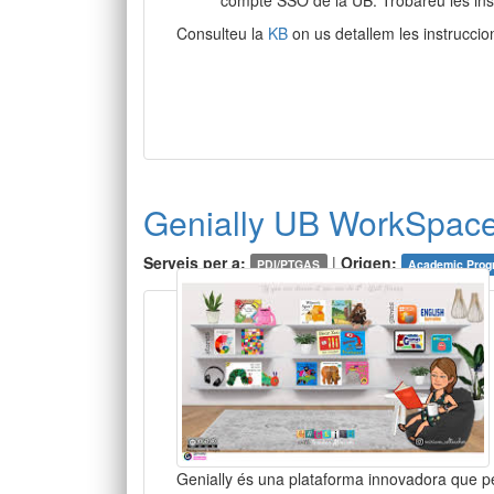
Consulteu la
KB
on us detallem les instruccions
Genially UB WorkSpac
Serveis per a:
|
Origen:
PDI/PTGAS
Academic Prog
Genially és una plataforma innovadora que p