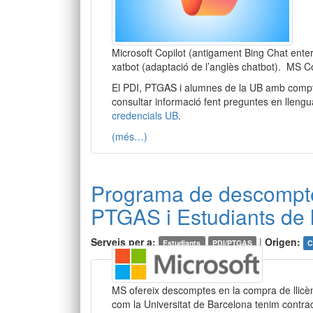
Microsoft Copilot (antigament Bing Chat enter
xatbot (adaptació de l’anglès chatbot). MS Co
El PDI, PTGAS i alumnes de la UB amb compt
consultar informació fent preguntes en llenguat
credencials UB
.
(més…)
Programa de descompte
PTGAS i Estudiants de 
Serveis per a:
|
Origen:
Estudiants
PDI/PTGAS
C
MS ofereix descomptes en la compra de llicè
com la Universitat de Barcelona tenim contrac