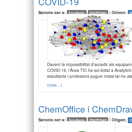
COVID-19
Serveis per a:
|
Origen:
Estudiants
PDI/PTGAS
B
Davant la impossibilitat d’accedir als equipa
COVID-19, l’Àrea TIC ha sol·licitat a Analyt
estudiants i professors puguin instal·lar-ho a
(més…)
ChemOffice i ChemDraw 
Serveis per a:
|
Origen:
Estudiants
PDI/PTGAS
C