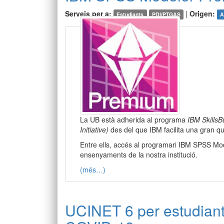
Serveis per a:
|
Origen:
Estudiants
PDI/PTGAS
A
La UB està adherida al programa
IBM SkillsB
Initiative)
des del que IBM facilita una gran qua
Entre ells, accés al programari IBM SPSS Mod
ensenyaments de la nostra institució.
(més…)
UCINET 6 per estudiants