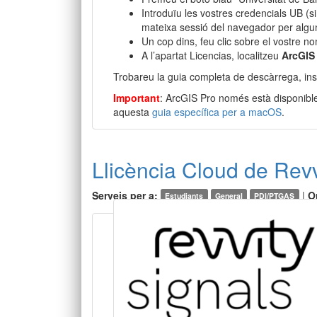
Introduïu les vostres credencials UB (
mateixa sessió del navegador per algun
Un cop dins, feu clic sobre el vostre no
A l’apartat Licencias, localitzeu
ArcGIS
Trobareu la guia completa de descàrrega, insta
Important
: ArcGIS Pro només està disponibl
aquesta
guia específica per a macOS
.
Llicència Cloud de Revv
Serveis per a:
|
O
Estudiants
General
PDI/PTGAS