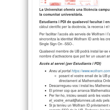
La Universitat ofereix una llicència camp
la comunitat universitària.
Estudiants i PDI de qualsevol facultat i 
càlcul científic per la docència, la recerca i el t
Per facilitar l’accés als serveis de Wolfram i 
sincronitza la identitat Wolfram ID amb les cr
Single Sign On -SSO-.
Qualsevol membre de UB podrà instal·lar-se e
nombre d’activacions que pot fer un usuari a
Accés al servei (per Estudiants i PDI)
Aneu al portal
https://www.wolfram.com/
posant el vostre email de la UB 
directament al Mathematica Onli
Descarregueu-vos i instal·leu Mathema
El primer cop que arranca Mathematica
Per fer-ho, inicieu sessió amb les vostr
el_vostre_email@alumnes.ub.edu
pels 
Si ja teníeu un Wolfram ID prèviament 
compte SSO de la UB. Trobareu les in