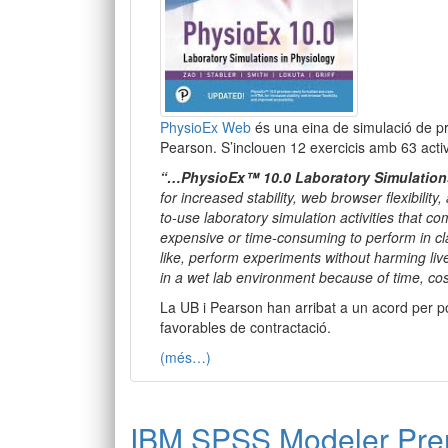
PhysioEx Web
és una eina de simulació de pràc
Pearson. S’inclouen 12 exercicis amb 63 activi
“…PhysioEx™ 10.0 Laboratory Simulation
for increased stability, web browser flexibilit
to-use laboratory simulation activities that c
expensive or time-consuming to perform in cl
like, perform experiments without harming liv
in a wet lab environment because of time, cos
La UB i Pearson han arribat a un acord per po
favorables de contractació.
(més…)
IBM SPSS Modeler Prem