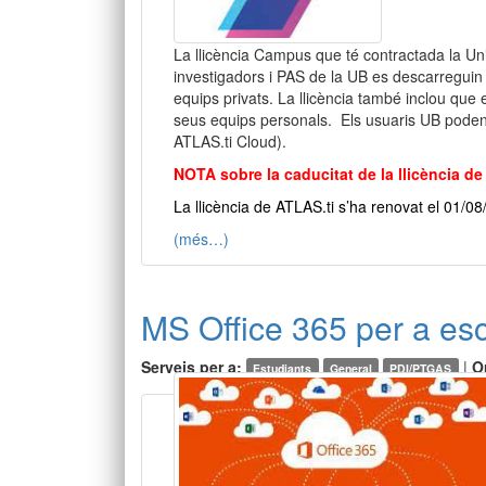
La llicència Campus que té contractada la Un
investigadors i PAS de la UB es descarreguin i
equips privats. La llicència també inclou que
seus equips personals. Els usuaris UB poden
ATLAS.ti Cloud).
NOTA sobre la caducitat de la llicència de
La llicència de ATLAS.ti s’ha renovat el 01/08
(més…)
MS Office 365 per a esc
Serveis per a:
|
O
Estudiants
General
PDI/PTGAS