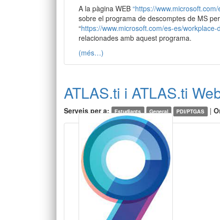
A la pàgina WEB
“https://www.microsoft.com
sobre el programa de descomptes de MS per 
“
https://www.microsoft.com/es-es/workplace-
relacionades amb aquest programa.
(més…)
ATLAS.ti i ATLAS.ti We
Serveis per a:
|
O
Estudiants
General
PDI/PTGAS