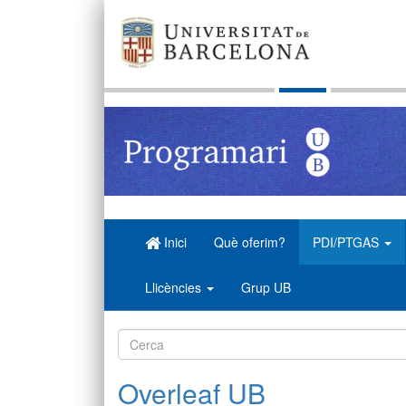
Inici
Què oferim?
PDI/PTGAS
Llicències
Grup UB
Overleaf UB