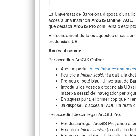
La Universitat de Barcelona disposa d’una lli
accés a una instancia
ArcGIS Online, AOL,
i
que destaca
ArcGIS Pro
com l’eina d’escript
El llicenciament de totes aquestes eines s’uni
credencials UB.
Accés al servei:
Per accedir a ArcGIS Online:
Aneu al portal:
https://ubarcelona.maps
Feu clic a
Iniciar sesión
(a dalt a la dre
Premeu el botó blau “Universitat de Ba
Introduïu les vostres credencials UB (
mateixa sessió del navegador per algun
En aquest punt, el primer cop que hi e
Ja disposeu d’accés a l’AOL i la resta d
Per accedir i descarregar ArcGIS Pro:
Per descarregar ArcGIS Pro, aneu al p
Feu clic a
Iniciar sesión
(a dalt a la dre
Premeu el botó blau “Universitat de Ba