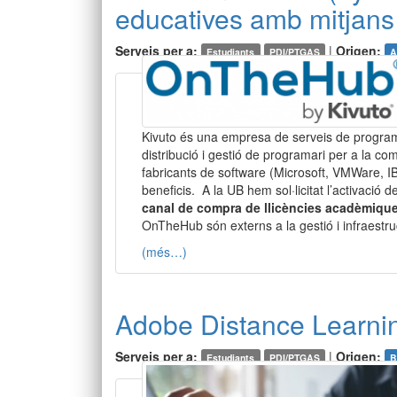
educatives amb mitjans
Serveis per a:
|
Origen:
Estudiants
PDI/PTGAS
A
Kivuto és una empresa de serveis de programa
distribució i gestió de programari per a la c
fabricants de software (Microsoft, VMWare, I
beneficis. A la UB hem sol·licitat l’activació d
canal de compra de llicències acadèmique
OnTheHub són externs a la gestió i infraestru
(més…)
Adobe Distance Learni
Serveis per a:
|
Origen:
Estudiants
PDI/PTGAS
B