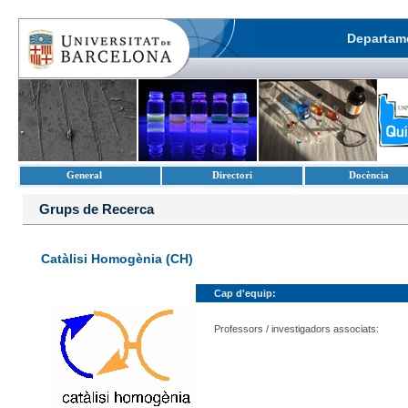
Departame
General
Directori
Docència
Grups de Recerca
Catàlisi Homogènia (CH)
Cap d'equip:
Professors / investigadors associats: