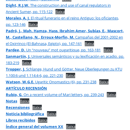
Dight, R.J.W.
The construction and use of canal regulators in
Ancient Sumer, pp. 115-122
Baixa
Morales, A. J.
El ritual funerario en el reino Antiguo: los oficiantes,
pp. 123-146
Baixa
Padró, J., Mah. Hamza, Hass. Ibrahim Amer, Subías, E., Mascort,
M., Castellano, N., Erroux-Morfin, M.
Campañas del 2001-2002 en
el Oxirrinco (El-Bahnasa, Egipto), pp. 147-161
Baixa
Pardee, D.
Un “nouveau” mot ougaritique, pp. 163-181
Baixa
Sanmartín, J.
Universales semánticos y su lexificación en acadio. pp.
183-219
Baixa
Tropper, J.
Schlange, Hund und Götter. Neue Überlegungen zu KTU
1.100:6 und 1.114:4-6, pp. 221-230
Baixa
Watson, W.G.E.
Ugaritic Onomastics (6), pp. 231-238
Baixa
ARTÍCULO RECENSIÓN
Rubio, G.
On a recent volume of Mari letters, pp. 239-243
Baixa
Notas
Baixa
Recensiones
Baixa
Noticia bibliográfica
Baixa
Libros recibidos
Baixa
Índice general del volumen XX
Baixa