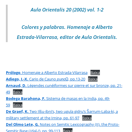
Aula Orientalis 20 (2002) vol. 1-2
Colores y palabras. Homenaje a Alberto
Estrada-Vilarrasa, editor de Aula Orientalis.
Prólogo
. Homenaje a Alberto Estrada-Vilarrasa
Baixa
Adiego, I.-X.
Cario de Cauno
puno
Ω, pp.13-20
Baixa
Arnaud, D.
Légendes cunéiformes sur pierre et sur bronze, pp. 21-
49
Baixa
Bodega Barahona, F.
Sistema de masas en la India, pp. 49-
59
Baixa
De Graef, K.
Two Ilšu-ibni’s, two ugula gidru’s Šarrum-Laba-ki, a
military settlement at the Irnina, pp. 61-97
Baixa
Del Olmo Lete, G.
Notes on Semitic Lexicography (II). the Proto-
Semitic Base (/dal-/), pp. 99-113
Baixa