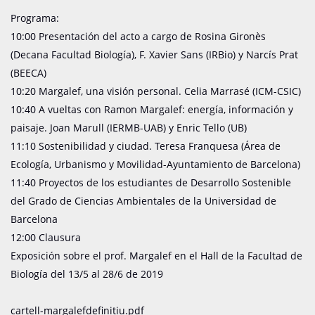
Programa
:
10:00 Presentación
del acto
a cargo
de Rosina
Gironès
(
Decana
Facultad
Biología
)
, F.
Xavier
Sans
(
IRBio
)
y
Narcís
Prat
(
BEECA
)
10:20
Margalef,
una visión
personal
.
Celia
Marrasé
(
ICM-
CSIC)
10:40
A
vueltas
con
Ramon
Margalef
:
energía
, información
y
paisaje.
Joan
Marull
(IERMB
-UAB
)
y
Enric
Tello
(
UB
)
11:10
Sostenibilidad
y
ciudad
.
Teresa
Franquesa
(
Área
de
Ecología
,
Urbanismo y
Movilidad
-
Ayuntamiento de Barcelona
)
11:40
Proyectos
de los estudiantes
de Desarrollo Sostenible
del
Grado de
Ciencias
Ambientales
de la Universidad
de
Barcelona
12:00
Clausura
Exposición
sobre
el prof
.
Margalef
en el Hall
de la Facultad
de
Biología
del
13/5
al
28/6
de 2019
cartell-margalefdefinitiu.pdf