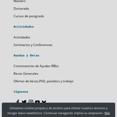
Masters
Doctorado
Cursos de postgrado
Actividades
Actividades
Seminarios y Conferencias
Ayudas y Becas
Convocatorias de Ayudas IRBio
Becas Generales
Ofertas de becas,PhD, postdocs y trabajo
Síguenos
Utilizamos cookies propias y de terceros para ofrecer nuestros servicios y
recoger datos estadísticos. Continuar navegando implica su aceptación.
Más
Nota legal
Política de privacidad
Política de cookies