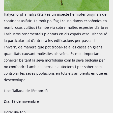
Halyomorpha halys (Stål) és un insecte hemípter originari del
continent asiàtic. És molt polífag i causa danys econòmics en
nombrosos cultius i també viu sobre moltes espècies d'arbres
i arbustos ornamentals plantats en els espais verd urbans.Té
la particularitat d’entrar a les edificacions per passar-hi
l'hivern, de manera que pot trobar-se a les cases en grans
quantitats causant molèsties als veïns. És molt important
conèixer bé tant la seva morfologia com la seva biologia per
no confondre’l amb els bernats autòctons i per saber com
controlar les seves poblacions en tots els ambients en que es
desenvolupa.
Lloc: Tallada de l’Empordà
Dia: 19 de novembre
Hora: 9h-14h.