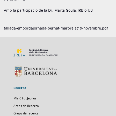
Amb la participació de la Dr. Marta Goula, IRBio-UB.
tallada-empordajornada-bernat-marbrejat19-novembre.pdf
Recerca
Misió i objectius
Árees de Recerca
Grups de recerca