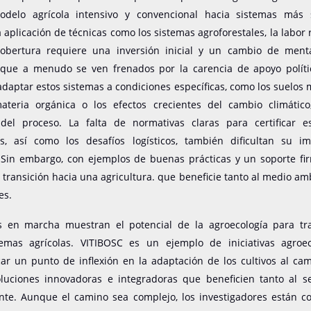
delo agrícola intensivo y convencional hacia sistemas más s
La aplicación de técnicas como los sistemas agroforestales, la labor 
cobertura requiere una inversión inicial y un cambio de ment
 que a menudo se ven frenados por la carencia de apoyo políti
daptar estos sistemas a condiciones específicas, como los suelos
teria orgánica o los efectos crecientes del cambio climátic
del proceso. La falta de normativas claras para certificar e
os, así como los desafíos logísticos, también dificultan su i
 Sin embargo, con ejemplos de buenas prácticas y un soporte fi
 transición hacia una agricultura. que beneficie tanto al medio a
es.
s en marcha muestran el potencial de la agroecología para tr
temas agrícolas. VITIBOSC es un ejemplo de iniciativas agroe
r un punto de inflexión en la adaptación de los cultivos al cam
luciones innovadoras e integradoras que beneficien tanto al s
te. Aunque el camino sea complejo, los investigadores están c