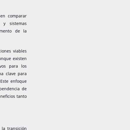
o en comparar
s y sistemas
umento de la
iones viables
Aunque existen
vos para los
na clave para
 Este enfoque
ependencia de
neficios tanto
 la transición