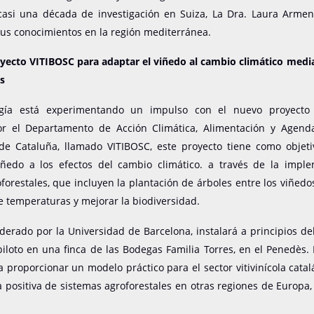
asi una década de investigación en Suiza, La Dra. Laura Armen
sus conocimientos en la región mediterránea.
royecto VITIBOSC para adaptar el viñedo al cambio climático medi
es
ogía está experimentando un impulso con el nuevo proyecto 
or el Departamento de Acción Climática, Alimentación y Agend
de Cataluña, llamado VITIBOSC, este proyecto tiene como objeti
viñedo a los efectos del cambio climático. a través de la impl
forestales, que incluyen la plantación de árboles entre los viñedo
 temperaturas y mejorar la biodiversidad.
liderado por la Universidad de Barcelona, instalará a principios d
iloto en una finca de las Bodegas Familia Torres, en el Penedès. E
 proporcionar un modelo práctico para el sector vitivinícola cata
a positiva de sistemas agroforestales en otras regiones de Europa