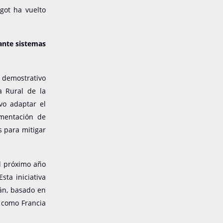
got ha vuelto
ante sistemas
demostrativo
a Rural de la
vo adaptar el
ementación de
s para mitigar
el próximo año
sta iniciativa
lán, basado en
, como Francia