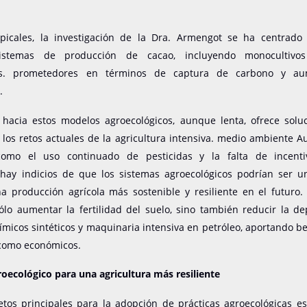
picales, la investigación de la Dra. Armengot se ha centrad
sistemas de producción de cacao, incluyendo monocultivo
les. prometedores en términos de captura de carbono y a
.
n hacia estos modelos agroecológicos, aunque lenta, ofrece soluc
los retos actuales de la agricultura intensiva. medio ambiente 
 como el uso continuado de pesticidas y la falta de incenti
 hay indicios de que los sistemas agroecológicos podrían ser u
na producción agrícola más sostenible y resiliente en el futuro.
ólo aumentar la fertilidad del suelo, sino también reducir la d
micos sintéticos y maquinaria intensiva en petróleo, aportando be
como económicos.
oecológico para una agricultura más resiliente
tos principales para la adopción de prácticas agroecológicas es