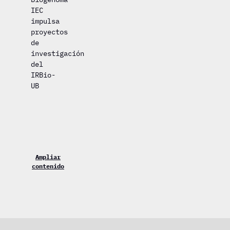
IEC
impulsa
proyectos
de
investigación
del
IRBio-
UB
Ampliar
contenido