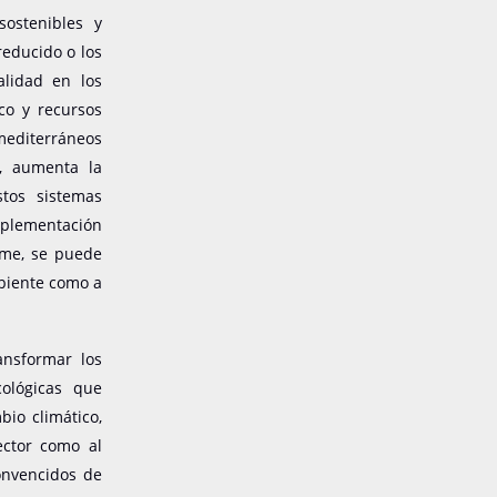
ostenibles y
reducido o los
alidad en los
co y recursos
 mediterráneos
o, aumenta la
stos sistemas
mplementación
rme, se puede
mbiente como a
ansformar los
cológicas que
bio climático,
ector como al
onvencidos de