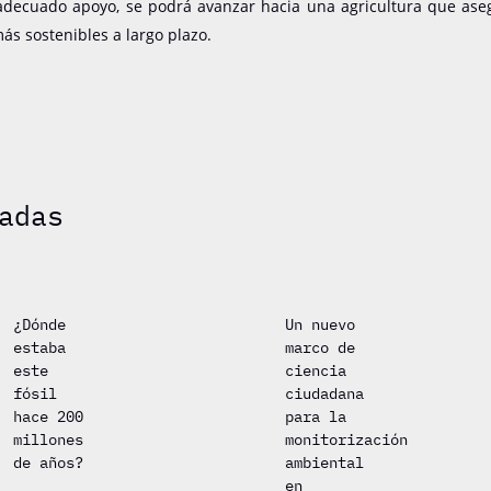
adecuado apoyo, se podrá avanzar hacia una agricultura que ase
ás sostenibles a largo plazo.
adas
¿Dónde
Un nuevo
estaba
marco de
este
ciencia
fósil
ciudadana
hace 200
para la
millones
monitorización
de años?
ambiental
en