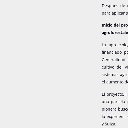
Después de c
para aplicar 
Inicio del p
agroforestal
La agroecol
financiado p
Generalidad 
cultivo del 
sistemas agro
el aumento de
El proyecto, 
una parcela p
pionera busca
la experienci
y Suiza.