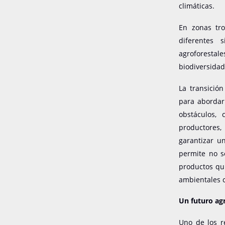
climáticas.
En zonas tro
diferentes 
agroforesta
biodiversidad
La transició
para abordar 
obstáculos,
productores,
garantizar u
permite no s
productos quí
ambientales 
Un futuro agr
Uno de los re