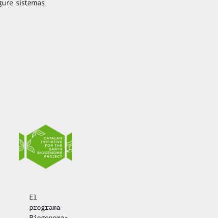
gure sistemas
El
programa
Biogenoma-