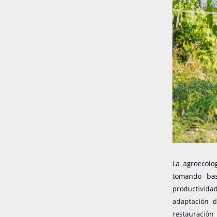
La agroecolo
tomando bas
productivida
adaptación d
restauración