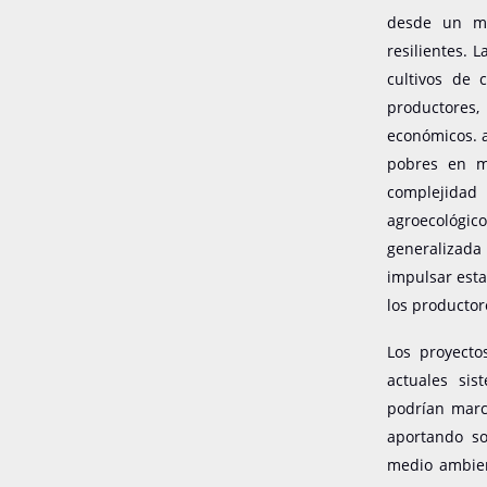
desde un mo
resilientes. 
cultivos de 
productores,
económicos. a
pobres en ma
complejidad 
agroecológic
generalizada
impulsar esta
los productor
Los proyecto
actuales sis
podrían marca
aportando so
medio ambien