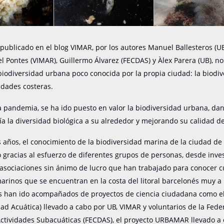
o publicado en el blog VIMAR, por los autores Manuel Ballesteros (UB
l Pontes (VIMAR), Guillermo Álvarez (FECDAS) y Àlex Parera (UB), n
iodiversidad urbana poco conocida por la propia ciudad: la biodi
udades costeras.
 pandemia, se ha ido puesto en valor la biodiversidad urbana, da
ía la diversidad biológica a su alrededor y mejorando su calidad de
s años, el conocimiento de la biodiversidad marina de la ciudad de
gracias al esfuerzo de diferentes grupos de personas, desde inves
 asociaciones sin ánimo de lucro que han trabajado para conocer c
arinos que se encuentran en la costa del litoral barcelonés muy 
os han ido acompañados de proyectos de ciencia ciudadana como e
dad Acuática) llevado a cabo por UB, VIMAR y voluntarios de la Fede
ctividades Subacuáticas (FECDAS), el proyecto URBAMAR llevado a