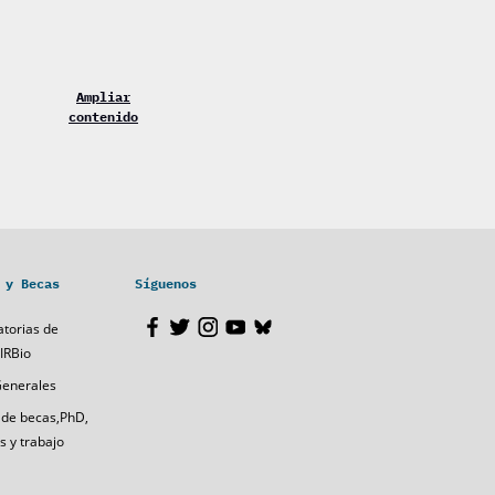
Ampliar
contenido
 y Becas
Síguenos
torias de
IRBio
Generales
 de becas,PhD,
s y trabajo