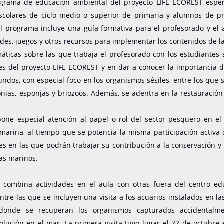
ograma de educación ambiental del proyecto LIFE ECOREST esper
colares de ciclo medio o superior de primaria y alumnos de pr
El programa incluye una guía formativa para el profesorado y el 
des, juegos y otros recursos para implementar los contenidos de la
áticas sobre las que trabaja el profesorado con los estudiantes
es del proyecto LIFE ECOREST y en dar a conocer la importancia d
ndos, con especial foco en los organismos sésiles, entre los que
onias, esponjas y briozoos. Además, se adentra en la restauració
one especial atención al papel o rol del sector pesquero en el 
 marina, al tiempo que se potencia la misma participación activa
es en las que podrán trabajar su contribución a la conservación y
as marinos.
 combina actividades en el aula con otras fuera del centro edu
entre las que se incluyen una visita a los acuarios instalados en la
 donde se recuperan los organismos capturados accidentalm
olución en el mar. La primera visita tuvo lugar el 22 de octubre 