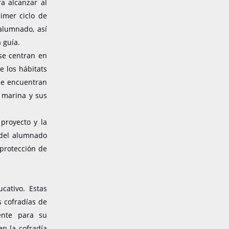
a alcanzar al
imer ciclo de
alumnado, así
 guía.
 se centran en
e los hábitats
 se encuentran
n marina y sus
proyecto y la
 del alumnado
 protección de
cativo. Estas
s cofradías de
ente para su
en la cofradía