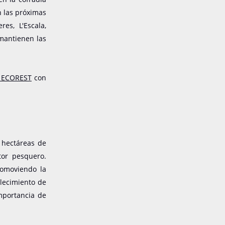
n las próximas
res, L'Escala,
 mantienen las
E ECOREST
con
 hectáreas de
tor pesquero.
romoviendo la
alecimiento de
mportancia de