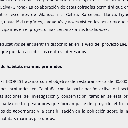
a Selva (Girona). La colaboración de estas cofradías permitirá que e
ros escolares de Vilanova i la Geltrú, Barcelona, ​​Llançà, Figue
, Castelló d'Empúries, Cadaqués y Roses visiten los acuarios que
ticipantes en el proyecto más cercanas a sus localidades.
 educativos se encuentran disponibles en la
web del proyecto LIF
e que puedan acceder los centros interesados.
 de hábitats marinos profundos
LIFE ECOREST avanza con el objetivo de restaurar cerca de 30.000
inos profundos en Cataluña con la participación activa del sec
s acciones de investigación y conservación, también se está p
cipativa de los pescadores que forman parte del proyecto, el fort
os de gobernanza y la sensibilización en la población sobre la i
 hábitats marinos profundos.