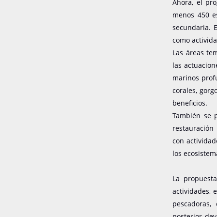
Ahora, el pr
menos 450 es
secundaria. 
como activida
Las áreas tem
las actuacion
marinos profu
corales, gorg
beneficios.
También se p
restauración
con actividad
los ecosistem
La propuesta
actividades, 
pescadoras,
posterior dev