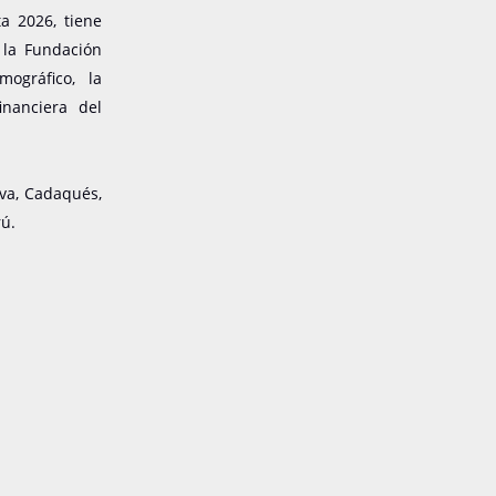
ta 2026, tiene
 la Fundación
mográfico, la
nanciera del
lva, Cadaqués,
rú.