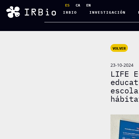
ES
CA
EN
IRBIO
INVESTIGACIÓN
VOLVER
23-10-2024
LIFE E
educat
escola
hábita