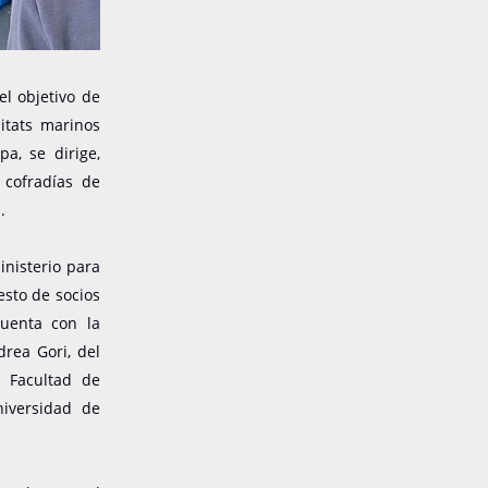
l objetivo de
itats marinos
a, se dirige,
 cofradías de
.
inisterio para
esto de socios
cuenta con la
rea Gori, del
a Facultad de
niversidad de