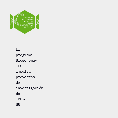
El
programa
Biogenoma-
IEC
impulsa
proyectos
de
investigación
del
IRBio-
UB