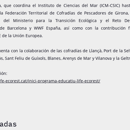
va, que coordina el Instituto de Ciencias del Mar (ICM-CSIC) has
la Federación Territorial de Cofradías de Pescadores de Girona,
d del Ministerio para la Transición Ecológica y el Reto De
 de Barcelona y WWF España, así como con la contribución fi
E de la Unión Europea.
uenta con la colaboración de las cofradías de Llançà, Port de la Se
s, Sant Feliu de Guíxols, Blanes, Arenys de Mar y Vilanova y la Gelt
ión:
ife-ecorest.cat/inici-programa-educatiu-life-ecorest/
adas