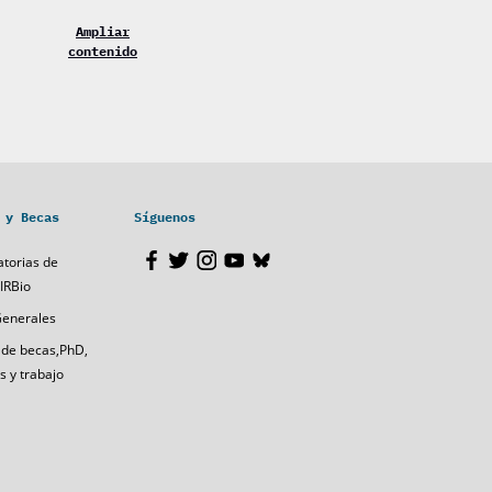
Ampliar
contenido
 y Becas
Síguenos
torias de
IRBio
Generales
 de becas,PhD,
s y trabajo