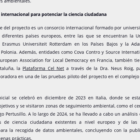
es ambientales.
internacional para potenciar la ciencia ciudadana
e del proyecto es un consorcio internacional formado por univer
diferentes países europeos, entre las que se encuentran la U
l Erasmus Universiteit Rotterdam en los Países Bajos y la Ad
 Polonia. Además, entidades como Cova Contro y Source Internatio
European Association for Local Democracy en Francia, también ti
ataluña, la
Plataforma Cel Net
a través de la Dra. Neus Roig, p
oradora en una de las pruebas piloto del proyecto en el complej
.
nicial se celebró en diciembre de 2023 en Italia, donde se esta
bjetivos y se visitaron zonas de seguimiento ambiental, como el ce
ago Pertusillo. A lo largo de 2024, se ha llevado a cabo un análisis
vas de ciencia ciudadana existentes a nivel europeo y de las
para la recogida de datos ambientales, concluyendo con la publ
enas prácticas
.