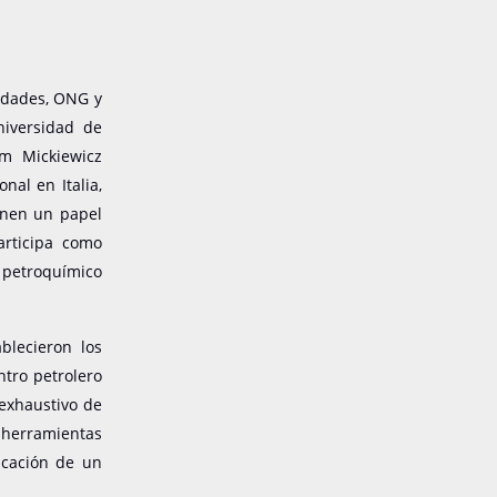
sidades, ONG y
niversidad de
am Mickiewicz
nal en Italia,
enen un papel
articipa como
o petroquímico
blecieron los
ntro petrolero
 exhaustivo de
 herramientas
icación de un