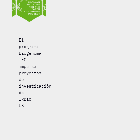
El
programa
Biogenoma-
IEC
impulsa
proyectos
de
investigación
del
IRBio-
UB