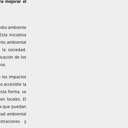
ra mejorar el
medio ambiente
ta iniciativa
nto ambiental
 la sociedad.
icación de los
ñoa.
e los impactos
o accesible la
esta forma, se
es locales. El
ara que puedan
idad ambiental
straciones y