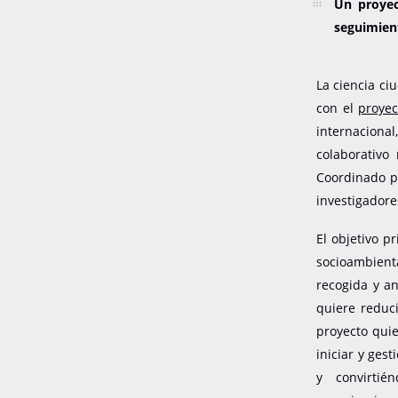
Un proyec
seguimien
La ciencia ci
con el
proyec
internaciona
colaborativo
Coordinado po
investigadore
El objetivo p
socioambienta
recogida y an
quiere reduci
proyecto quie
iniciar y ges
y convirtié