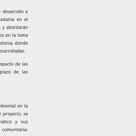
 desarrollo e
dadanía en el
A y abordarán
tos en la toma
olonia, donde
esarrolladas.
impacto de las
 plazo de las
biental en la
 proyecto, se
mático y sus
n comunitaria: