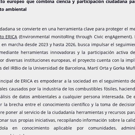
to europeo que combina ciencia y participación ciudadana pa
to ambiental
udadana se convierte en una herramienta clave para proteger el 
to ERICA
(Environmental monitoRIng through Civic engAgement). Es
l, en marcha desde 2023 y hasta 2026, busca impulsar el seguimie
 mediante herramientas innovadoras y la participación activa de
r diversas instituciones europeas, el proyecto cuenta con la impl
s del IRBio de la Universidad de Barcelona, Martí Orta y Gorka Mu
rincipal de ERICA es empoderar a la sociedad en el seguimiento d
les causados por la industria de los combustibles fósiles, haciend
álisis de datos ambientales a cualquier persona interesada. De 
r la brecha entre el conocimiento científico y la toma de decision
re poner al servicio de la ciudadanía herramientas y recursos p
tionar sus propias iniciativas, recopilando información sobre la cal
ndola en conocimiento aplicable por comunidades, admini