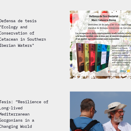
Defensa de tesis
"Ecology and
Conservation of
Cetacean in Southern
Iberian Waters"
Tesis: “Resilience of
Long-lived
Mediterranean
Gorgonians in a
Changing World