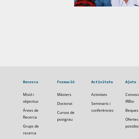
Recerca
Formació
Activitats
Ajuts 
Misió i
Màsters
Activitats
Convoca
objectius
IRBio
Doctorat
Seminaris i
Árees de
conferències
Beques
Cursos de
Recerca
postgrau
Ofertes
Grups de
postdocs
recerca