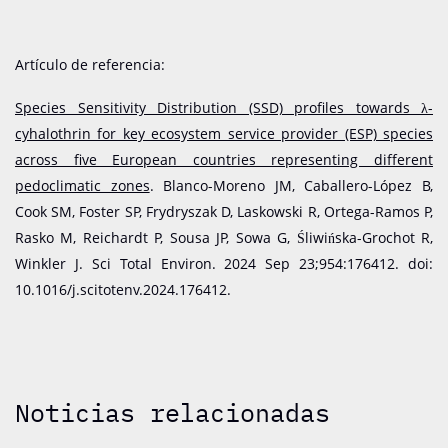
Artículo de referencia:
Species Sensitivity Distribution (SSD) profiles towards λ-
cyhalothrin for key ecosystem service provider (ESP) species
across five European countries representing different
pedoclimatic zones
. Blanco-Moreno JM, Caballero-López B,
Cook SM, Foster SP, Frydryszak D, Laskowski R, Ortega-Ramos P,
Rasko M, Reichardt P, Sousa JP, Sowa G, Śliwińska-Grochot R,
Winkler J. Sci Total Environ. 2024 Sep 23;954:176412. doi:
10.1016/j.scitotenv.2024.176412.
Noticias relacionadas